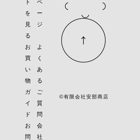
ト
ペ
を
ー
見
ジ
る
お
よ
買
く
い
あ
物
る
ガ
ご
©有限会社安部商店
イ
質
ド
問
お
会
問
社