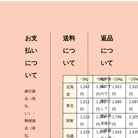
お支
送料
返品
払い
につ
につ
につ
いて
いて
いて
生鮮食
~2kg
~5kg
~10kg
~15k
品です
北海
1,242
1,384
1,922
2,32
銀行振
ので、
道
円
円
円
円
込（前
原則と
1,011
1,151
1,685
2,08
東北
払
して、
円
円
円
円
い）・
商品発
1,122
1,264
1,799
2,20
郵便振
関東
送後の
円
円
円
円
込（前
お客様
1,229
1,375
1,916
2,32
払
信越
のご都