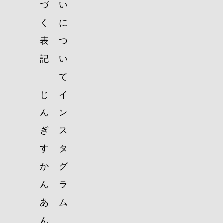
づ
い
く
に
表
つ
記
い
て
じ
イ
ん
ン
ぎ
ス
す
タ
か
グ
ん
ラ
あ
ム
ん