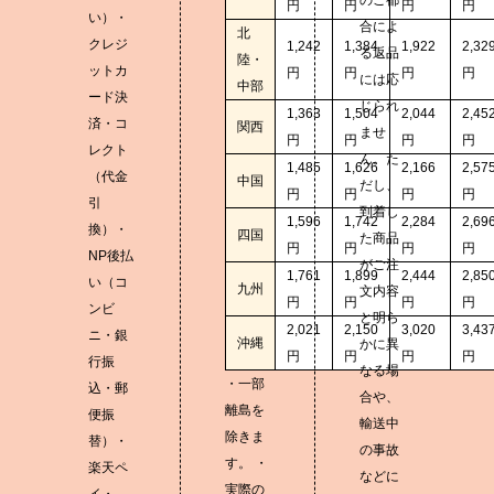
円
円
円
円
い）・
合によ
北
クレジ
1,242
1,384
1,922
2,32
る返品
陸・
ットカ
円
円
円
円
には応
中部
ード決
じられ
1,363
1,504
2,044
2,45
済・コ
関西
ませ
円
円
円
円
レクト
ん。た
1,485
1,626
2,166
2,57
（代金
中国
だし、
円
円
円
円
引
到着し
1,596
1,742
2,284
2,69
換）・
四国
た商品
円
円
円
円
NP後払
がご注
1,761
1,899
2,444
2,85
い（コ
九州
文内容
円
円
円
円
ンビ
と明ら
2,021
2,150
3,020
3,43
ニ・銀
沖縄
かに異
円
円
円
円
行振
なる場
・一部
込・郵
合や、
離島を
便振
輸送中
除きま
替）・
の事故
す。 ・
楽天ペ
などに
実際の
イ・