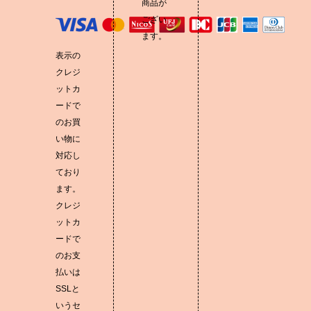
商品が
ござい
ます。
表示の
クレジ
ットカ
ードで
のお買
い物に
対応し
ており
ます。
クレジ
ットカ
ードで
のお支
払いは
SSLと
いうセ