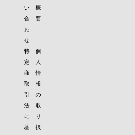
い
概
合
要
わ
せ
特
個
定
人
商
情
取
報
引
の
法
取
に
り
基
扱