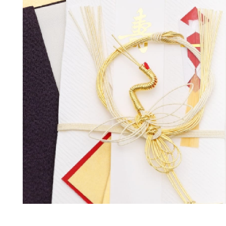
ラム
ラムモモ肉
豚肉
やみ
ラムカタ肉
豚ホルモン
ジン
ラムカタロース肉
アロ
ラム特選ロース肉
手前
ラムチョップ
ラムスペアリブ
セッ
ラムショートロイン
ジン
ラムテンダーロイン
ジン
ラムTボーンステーキ
火鍋
地ビ