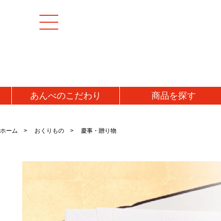
あんべの
こだわり
商品を
探す
[特集商品]
成羊(マトン)肉
加工
ホーム
おくりもの
慶事・贈り物
マトンモモ肉(解凍)
うま
[お値打ち品]
マトンロース肉(チルド)
ジン
初回お試し
マトンロース肉(解凍)
味噌
タレ
送料無料・送料込み
牛肉
ラム
牛タン
ラム
仔羊(ラム)肉