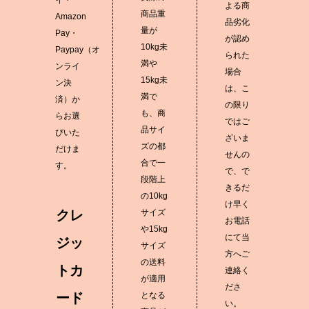
よる商
商品重
Amazon
品劣化
量が
Pay・
が認め
10kg未
Paypay（オ
られた
満や
ンライ
場合
15kg未
ン決
は、こ
満で
済）か
の限り
も、商
らお選
ではご
品サイ
びいた
ざいま
ズの都
だけま
せんの
合で一
す。
で、で
段階上
きるだ
の10kg
け早く
クレ
サイズ
お電話
や15kg
にて当
ジッ
サイズ
方へご
の送料
トカ
連絡く
が適用
ださ
ード
となる
い。