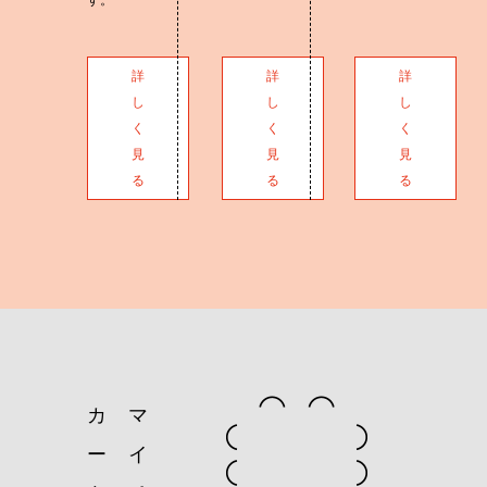
詳
詳
詳
し
し
し
く
く
く
見
見
見
る
る
る
カ
マ
ー
イ