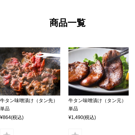
ラム
ラムモモ肉
豚肉
やみ
ラムカタ肉
豚ホルモン
ジン
ラムカタロース肉
商品一覧
アロ
ラム特選ロース肉
手前
ラムチョップ
ラムスペアリブ
セッ
ラムショートロイン
ジン
ラムテンダーロイン
ジン
ラムTボーンステーキ
火鍋
地ビ
牛タン味噌漬け（タン先）
牛タン味噌漬け（タン元）
単品
単品
¥864
(税込)
¥1,490
(税込)