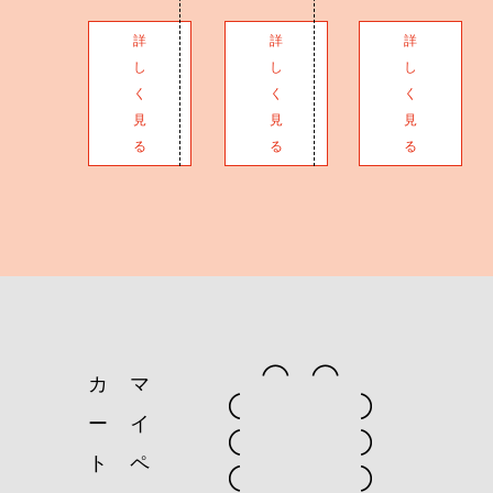
詳
詳
詳
し
し
し
く
く
く
見
見
見
る
る
る
カ
マ
ー
イ
ト
ペ