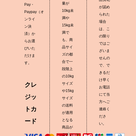
量が
Pay・
が認め
10kg未
Paypay（オ
られた
満や
ンライ
場合
15kg未
ン決
は、こ
満で
済）か
の限り
も、商
らお選
ではご
品サイ
びいた
ざいま
ズの都
だけま
せんの
合で一
す。
で、で
段階上
きるだ
の10kg
け早く
クレ
サイズ
お電話
や15kg
にて当
ジッ
サイズ
方へご
の送料
トカ
連絡く
が適用
ださ
ード
となる
い。
商品が
ござい