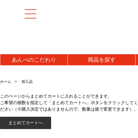
あんべの
こだわり
商品を
探す
[特集商品]
成羊(マトン)肉
加工
ホーム
加工品
マトンモモ肉(解凍)
うま
[お値打ち品]
このページからまとめてカートに入れることができます。
マトンロース肉(チルド)
ジン
ご希望の個数を指定して「まとめてカートへ」ボタンをクリックしてく
初回お試し
マトンロース肉(解凍)
味噌
ださい（※購入決定ではありませんので、数量は後で変更できます）。
タレ
送料無料・送料込み
牛肉
ラム
牛タン
ラム
仔羊(ラム)肉