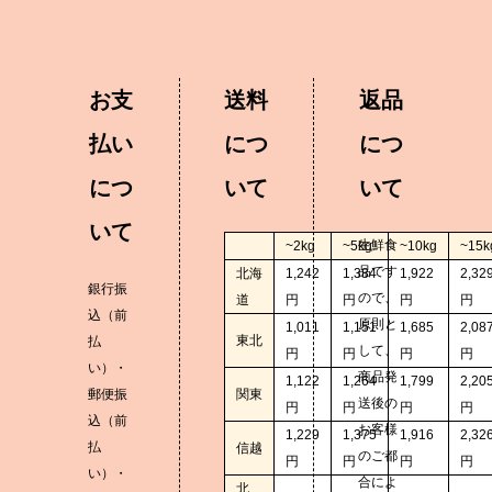
お支
送料
返品
払い
につ
につ
につ
いて
いて
いて
生鮮食
~2kg
~5kg
~10kg
~15k
品です
北海
1,242
1,384
1,922
2,32
銀行振
ので、
道
円
円
円
円
込（前
原則と
1,011
1,151
1,685
2,08
東北
払
して、
円
円
円
円
い）・
商品発
1,122
1,264
1,799
2,20
郵便振
関東
送後の
円
円
円
円
込（前
お客様
1,229
1,375
1,916
2,32
払
信越
のご都
円
円
円
円
い）・
合によ
北