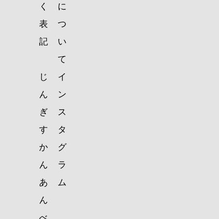
く
に
表
つ
記
い
て
じ
イ
ん
ン
ぎ
ス
す
タ
か
グ
ん
ラ
あ
ム
ん
べ