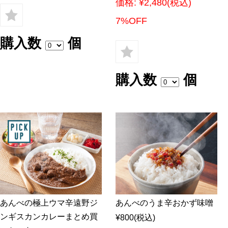
価格:
¥2,480
(税込)
7%OFF
購入数
個
購入数
個
あんべの極上ウマ辛遠野ジ
あんべのうま辛おかず味噌
ンギスカンカレーまとめ買
¥800
(税込)