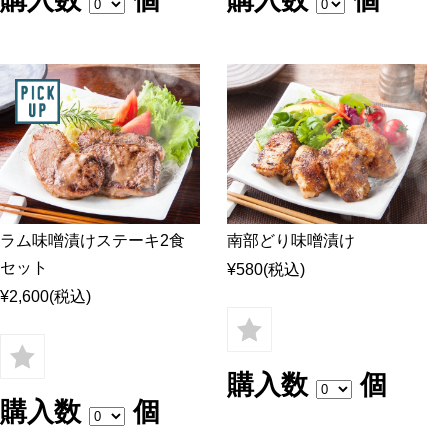
ラム味噌漬けステーキ2食
南部どり味噌漬け
セット
¥580
(税込)
¥2,600
(税込)
購入数
個
購入数
個