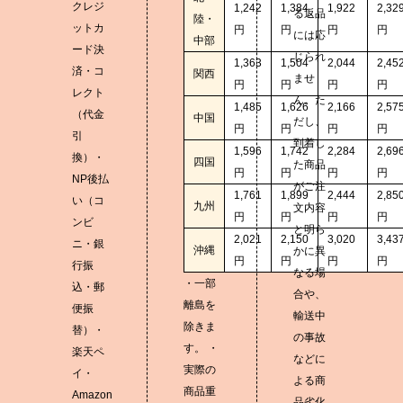
クレジ
1,242
1,384
1,922
2,32
る返品
陸・
ットカ
円
円
円
円
には応
中部
ード決
じられ
1,363
1,504
2,044
2,45
済・コ
関西
ませ
円
円
円
円
レクト
ん。た
1,485
1,626
2,166
2,57
（代金
中国
だし、
円
円
円
円
引
到着し
1,596
1,742
2,284
2,69
換）・
四国
た商品
円
円
円
円
NP後払
がご注
1,761
1,899
2,444
2,85
い（コ
九州
文内容
円
円
円
円
ンビ
と明ら
2,021
2,150
3,020
3,43
ニ・銀
沖縄
かに異
円
円
円
円
行振
なる場
・一部
込・郵
合や、
離島を
便振
輸送中
除きま
替）・
の事故
す。 ・
楽天ペ
などに
実際の
イ・
よる商
商品重
Amazon
品劣化