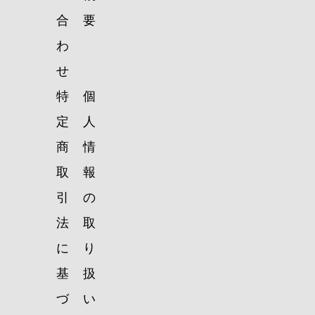
合
要
わ
せ
特
個
定
人
商
情
取
報
引
の
法
取
に
り
基
扱
づ
い