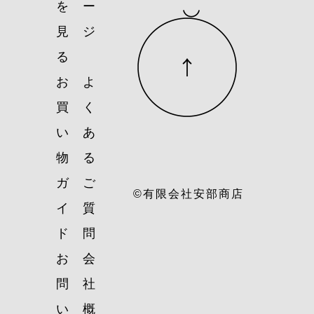
を
ー
見
ジ
る
お
よ
買
く
い
あ
物
る
ガ
ご
©有限会社安部商店
イ
質
ド
問
お
会
問
社
い
概