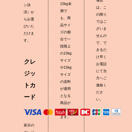
場合
15kg未
ン決
は、こ
満で
済）か
の限り
も、商
らお選
ではご
品サイ
びいた
ざいま
ズの都
だけま
せんの
合で一
す。
で、で
段階上
きるだ
の10kg
け早く
クレ
サイズ
お電話
や15kg
にて当
ジッ
サイズ
方へご
の送料
トカ
連絡く
が適用
ださ
ード
となる
い。
商品が
ござい
ます。
表示の