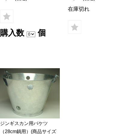
在庫切れ
購入数
個
ジンギスカン用バケツ
（28cm鍋用）(商品サイズ