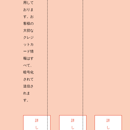
用して
おりま
す。お
客様の
大切な
クレジ
ットカ
ード情
報はす
べて、
暗号化
されて
送信さ
れま
す。
詳
詳
詳
し
し
し