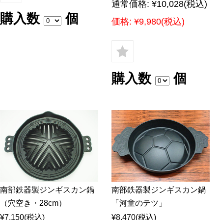
通常価格:
¥10,028
(税込)
購入数
個
価格:
¥9,980
(税込)
購入数
個
南部鉄器製ジンギスカン鍋
南部鉄器製ジンギスカン鍋
（穴空き・28cm）
「河童のテツ」
¥7,150
(税込)
¥8,470
(税込)