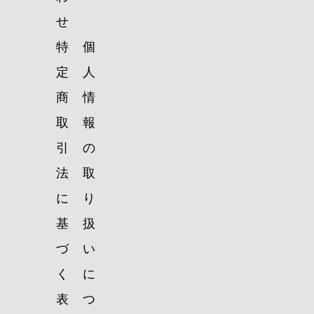
せ
特
個
定
人
商
情
取
報
引
の
法
取
に
り
基
扱
づ
い
く
に
表
つ