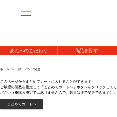
あんべの
こだわり
商品を
探す
[特集商品]
成羊(マトン)肉
加工
ホーム
鍋・バケツ関連
マトンモモ肉(解凍)
うま
[お値打ち品]
このページからまとめてカートに入れることができます。
マトンロース肉(チルド)
ジン
ご希望の個数を指定して「まとめてカートへ」ボタンをクリックしてく
初回お試し
マトンロース肉(解凍)
味噌
ださい（※購入決定ではありませんので、数量は後で変更できます）。
タレ
送料無料・送料込み
牛肉
ラム
牛タン
ラム
仔羊(ラム)肉