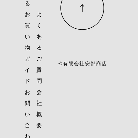
る
お
よ
買
く
い
あ
物
る
ガ
ご
©有限会社安部商店
イ
質
ド
問
お
会
問
社
い
概
合
要
わ