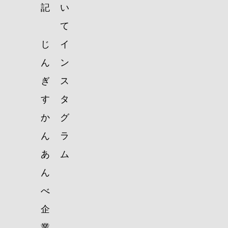
記
い
て
じ
イ
ん
ン
ぎ
ス
す
タ
か
グ
ん
ラ
あ
ム
ん
べ
企
業