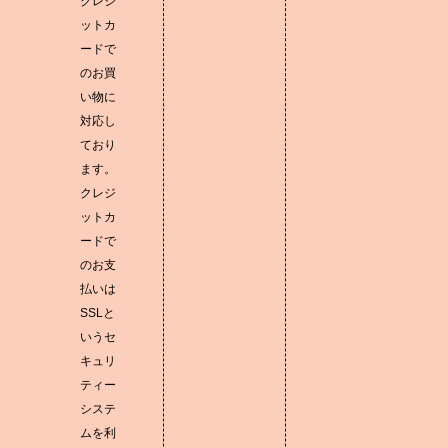
クレジ
ットカ
ードで
のお買
い物に
対応し
ており
ます。
クレジ
ットカ
ードで
のお支
払いは
SSLと
いうセ
キュリ
ティー
システ
ムを利