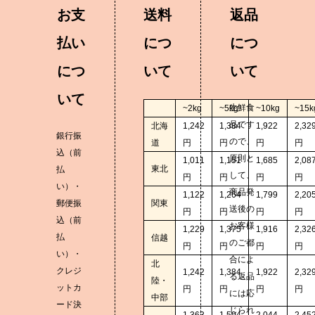
お支
送料
返品
払い
につ
につ
につ
いて
いて
いて
生鮮食
~2kg
~5kg
~10kg
~15k
品です
北海
1,242
1,384
1,922
2,32
銀行振
ので、
道
円
円
円
円
込（前
原則と
1,011
1,151
1,685
2,08
東北
払
して、
円
円
円
円
い）・
商品発
1,122
1,264
1,799
2,20
郵便振
関東
送後の
円
円
円
円
込（前
お客様
1,229
1,375
1,916
2,32
払
信越
のご都
円
円
円
円
い）・
合によ
北
クレジ
1,242
1,384
1,922
2,32
る返品
陸・
ットカ
円
円
円
円
には応
中部
ード決
じられ
1,363
1,504
2,044
2,45