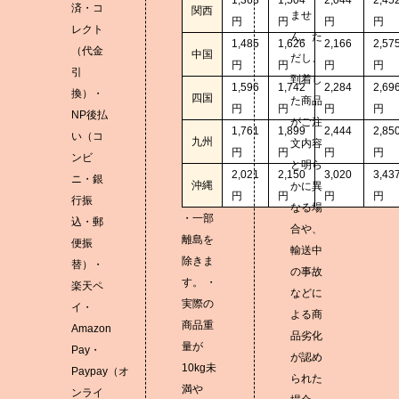
済・コ
関西
ませ
円
円
円
円
レクト
ん。た
1,485
1,626
2,166
2,57
（代金
中国
だし、
円
円
円
円
引
到着し
1,596
1,742
2,284
2,69
換）・
四国
た商品
円
円
円
円
NP後払
がご注
1,761
1,899
2,444
2,85
い（コ
九州
文内容
円
円
円
円
ンビ
と明ら
2,021
2,150
3,020
3,43
ニ・銀
沖縄
かに異
円
円
円
円
行振
なる場
・一部
込・郵
合や、
離島を
便振
輸送中
除きま
替）・
の事故
す。 ・
楽天ペ
などに
実際の
イ・
よる商
商品重
Amazon
品劣化
量が
Pay・
が認め
10kg未
Paypay（オ
られた
満や
ンライ