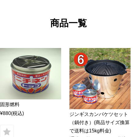
ラム
ラムモモ肉
豚肉
やみ
ラムカタ肉
豚ホルモン
ジン
ラムカタロース肉
商品一覧
アロ
ラム特選ロース肉
手前
ラムチョップ
ラムスペアリブ
セッ
ラムショートロイン
ジン
ラムテンダーロイン
ジン
ラムTボーンステーキ
火鍋
地ビ
固形燃料
¥880
(税込)
ジンギスカンバケツセット
（鍋付き）(商品サイズ換算
で送料は15kg料金)