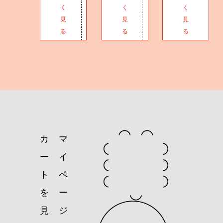
く
く
く
見
見
見
る
る
る
カ
マ
ー
イ
ト
ペ
を
ー
見
ジ