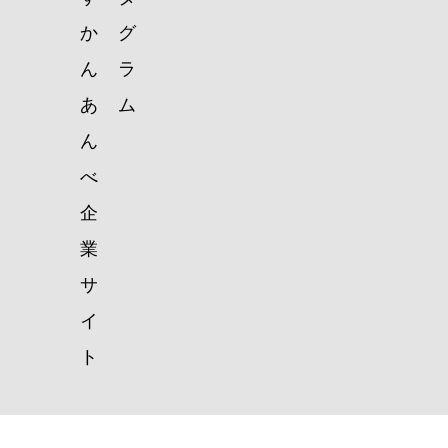
か
グ
ん
ラ
あ
ム
ん
べ
企
業
サ
イ
ト