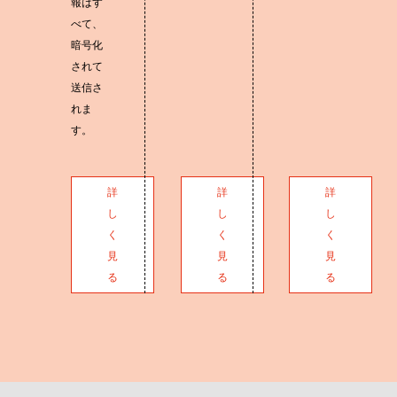
報はす
べて、
暗号化
されて
送信さ
れま
す。
詳
詳
詳
し
し
し
く
く
く
見
見
見
る
る
る