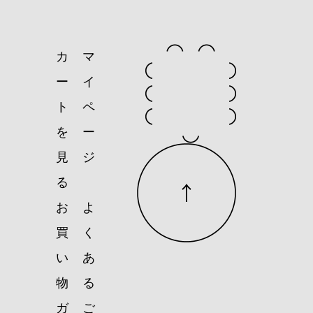
カ
マ
ー
イ
ト
ペ
を
ー
見
ジ
る
お
よ
買
く
い
あ
物
る
ガ
ご