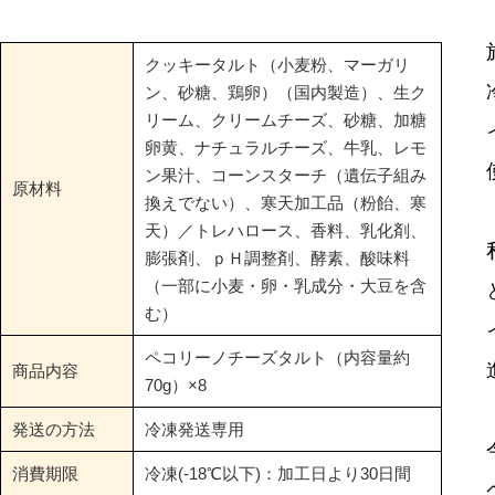
クッキータルト（小麦粉、マーガリ
ン、砂糖、鶏卵）（国内製造）、生ク
リーム、クリームチーズ、砂糖、加糖
卵黄、ナチュラルチーズ、牛乳、レモ
ン果汁、コーンスターチ（遺伝子組み
原材料
換えでない）、寒天加工品（粉飴、寒
天）／トレハロース、香料、乳化剤、
膨張剤、ｐＨ調整剤、酵素、酸味料
（一部に小麦・卵・乳成分・大豆を含
む）
ペコリーノチーズタルト（内容量約
商品内容
70g）×8
発送の方法
冷凍発送専用
消費期限
冷凍(-18℃以下)：加工日より30日間