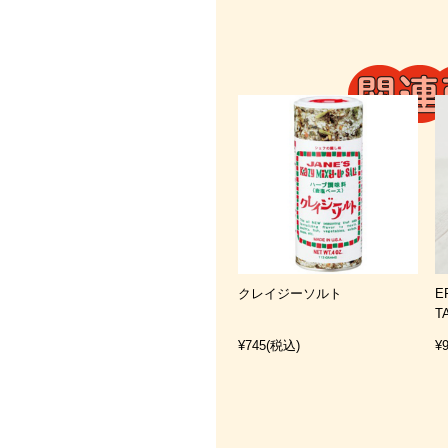
クレイジーソルト
E
T
¥745
(税込)
¥