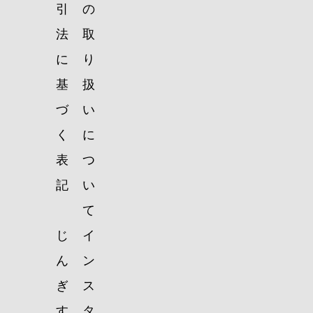
引
の
法
取
に
り
基
扱
づ
い
く
に
表
つ
記
い
て
じ
イ
ん
ン
ぎ
ス
す
タ