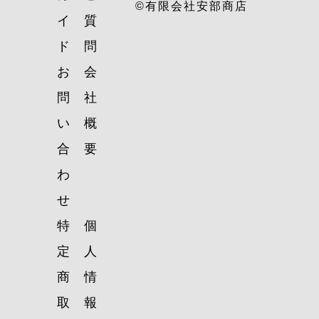
©有限会社安部商店
イ
質
ド
問
お
会
問
社
い
概
合
要
わ
せ
特
個
定
人
商
情
取
報