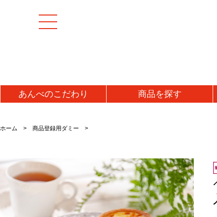
あんべの
こだわり
商品を
探す
[特集商品]
成羊(マトン)肉
加工
ホーム
商品登録用ダミー
マトンモモ肉(解凍)
うま
[お値打ち品]
マトンロース肉(チルド)
ジン
初回お試し
マトンロース肉(解凍)
味噌
タレ
送料無料・送料込み
牛肉
ラム
牛タン
ラム
仔羊(ラム)肉