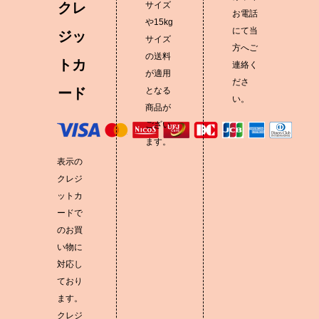
クレ
サイズ
お電話
や15kg
にて当
ジッ
サイズ
方へご
の送料
トカ
連絡く
が適用
ださ
ード
となる
い。
商品が
ござい
ます。
表示の
クレジ
ットカ
ードで
のお買
い物に
対応し
ており
ます。
クレジ