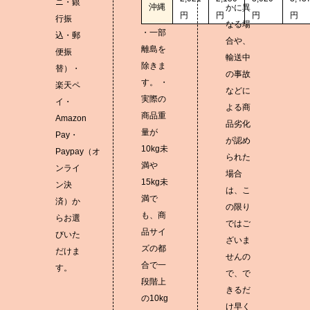
ニ・銀
沖縄
かに異
円
円
円
円
行振
なる場
・一部
込・郵
合や、
離島を
便振
輸送中
除きま
替）・
の事故
す。 ・
楽天ペ
などに
実際の
イ・
よる商
商品重
Amazon
品劣化
量が
Pay・
が認め
10kg未
Paypay（オ
られた
満や
ンライ
場合
15kg未
ン決
は、こ
満で
済）か
の限り
も、商
らお選
ではご
品サイ
びいた
ざいま
ズの都
だけま
せんの
合で一
す。
で、で
段階上
きるだ
の10kg
け早く