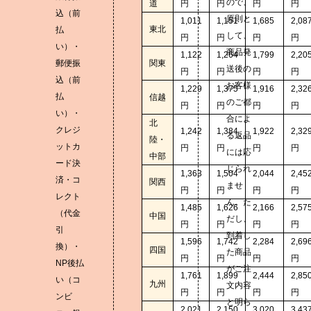
ので、
道
円
円
円
円
込（前
原則と
1,011
1,151
1,685
2,08
東北
払
して、
円
円
円
円
い）・
商品発
1,122
1,264
1,799
2,20
郵便振
関東
送後の
円
円
円
円
込（前
お客様
1,229
1,375
1,916
2,32
払
信越
のご都
円
円
円
円
い）・
合によ
北
クレジ
1,242
1,384
1,922
2,32
る返品
陸・
ットカ
円
円
円
円
には応
中部
ード決
じられ
1,363
1,504
2,044
2,45
済・コ
関西
ませ
円
円
円
円
レクト
ん。た
1,485
1,626
2,166
2,57
（代金
中国
だし、
円
円
円
円
引
到着し
1,596
1,742
2,284
2,69
換）・
四国
た商品
円
円
円
円
NP後払
がご注
1,761
1,899
2,444
2,85
い（コ
九州
文内容
円
円
円
円
ンビ
と明ら
2,021
2,150
3,020
3,43