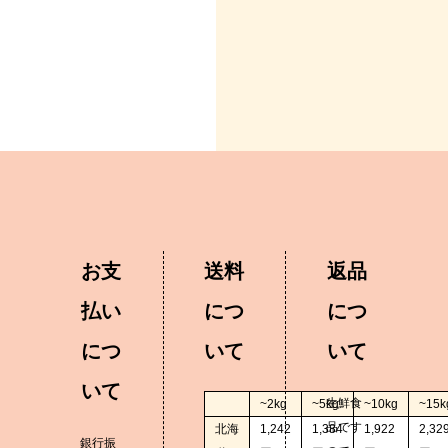
お支
送料
返品
払い
につ
につ
につ
いて
いて
いて
生鮮食
~2kg
~5kg
~10kg
~15k
品です
北海
1,242
1,384
1,922
2,32
銀行振