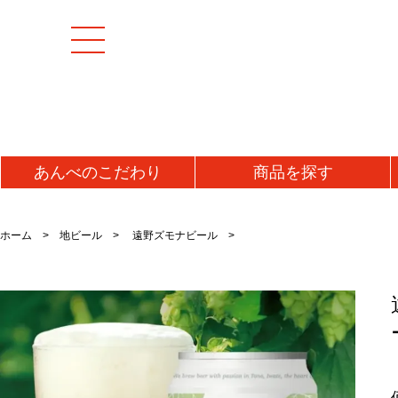
あんべの
こだわり
商品を
探す
[特集商品]
成羊(マトン)肉
加工
ホーム
地ビール
遠野ズモナビール
マトンモモ肉(解凍)
うま
[お値打ち品]
マトンロース肉(チルド)
ジン
初回お試し
マトンロース肉(解凍)
味噌
タレ
送料無料・送料込み
牛肉
ラム
牛タン
ラム
仔羊(ラム)肉