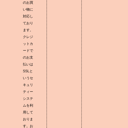
のお買
い物に
対応し
ており
ます。
クレジ
ットカ
ードで
のお支
払いは
SSLと
いうセ
キュリ
ティー
システ
ムを利
用して
おりま
す。お