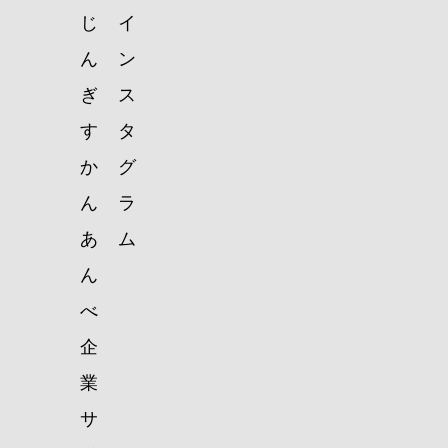
じ
イ
ん
ン
ぎ
ス
す
タ
か
グ
ん
ラ
あ
ム
ん
べ
企
業
サ