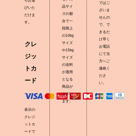
らお選
ではご
品サイ
びいた
ざいま
ズの都
だけま
せんの
合で一
す。
で、で
段階上
きるだ
の10kg
け早く
クレ
サイズ
お電話
や15kg
にて当
ジッ
サイズ
方へご
の送料
トカ
連絡く
が適用
ださ
ード
となる
い。
商品が
ござい
ます。
表示の
クレジ
ットカ
ードで