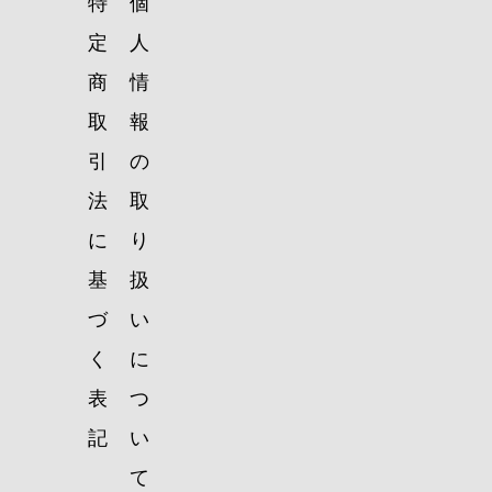
特
個
定
人
商
情
取
報
引
の
法
取
に
り
基
扱
づ
い
く
に
表
つ
記
い
て