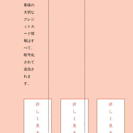
客様の
大切な
クレジ
ットカ
ード情
報はす
べて、
暗号化
されて
送信さ
れま
す。
詳
詳
詳
し
し
し
く
く
く
見
見
見
る
る
る