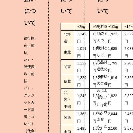
につ
いて
いて
いて
生鮮食
~2kg
~5kg
~10kg
~15k
品です
北海
1,242
1,384
1,922
2,32
銀行振
ので、
道
円
円
円
円
込（前
原則と
1,011
1,151
1,685
2,08
東北
払
して、
円
円
円
円
い）・
商品発
1,122
1,264
1,799
2,20
郵便振
関東
送後の
円
円
円
円
込（前
お客様
1,229
1,375
1,916
2,32
払
信越
のご都
円
円
円
円
い）・
合によ
北
クレジ
1,242
1,384
1,922
2,32
る返品
陸・
ットカ
円
円
円
円
には応
中部
ード決
じられ
1,363
1,504
2,044
2,45
済・コ
関西
ませ
円
円
円
円
レクト
ん。た
1,485
1,626
2,166
2,57
（代金
中国