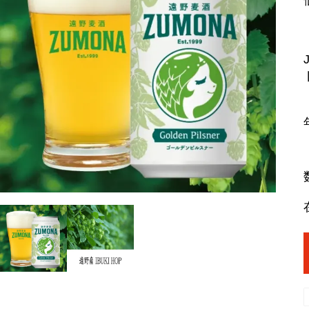
ラム
ラムモモ肉
豚肉
やみ
ラムカタ肉
豚ホルモン
ジン
ラムカタロース肉
アロ
ラム特選ロース肉
手前
ラムチョップ
ラムスペアリブ
セッ
ラムショートロイン
ジン
ラムテンダーロイン
ジン
ラムTボーンステーキ
火鍋
地ビ