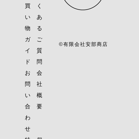
買
く
い
あ
物
る
ガ
ご
©有限会社安部商店
イ
質
ド
問
お
会
問
社
い
概
合
要
わ
せ