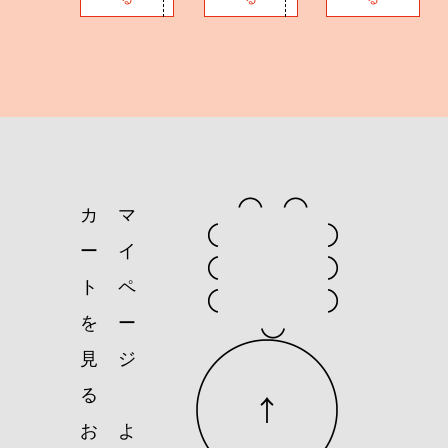
カ
マ
ー
イ
ト
ペ
を
ー
見
ジ
る
お
よ