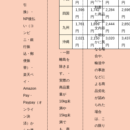
だし、
円
円
円
円
引
到着し
1,596
1,742
2,284
2,69
換）・
四国
た商品
円
円
円
円
NP後払
がご注
1,761
1,899
2,444
2,85
い（コ
九州
文内容
円
円
円
円
ンビ
と明ら
2,021
2,150
3,020
3,43
ニ・銀
沖縄
かに異
円
円
円
円
行振
なる場
・一部
込・郵
合や、
離島を
便振
輸送中
除きま
替）・
の事故
す。 ・
楽天ペ
などに
実際の
イ・
よる商
商品重
Amazon
品劣化
量が
Pay・
が認め
10kg未
Paypay（オ
られた
満や
ンライ
場合
15kg未
ン決
は、こ
満で
済）か
の限り
も、商