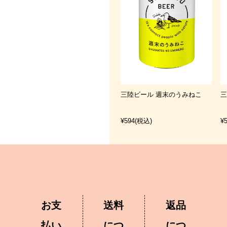
三陸ビール 週末のうみねこ
三
¥594
(税込)
¥
お支
送料
返品
払い
につ
につ