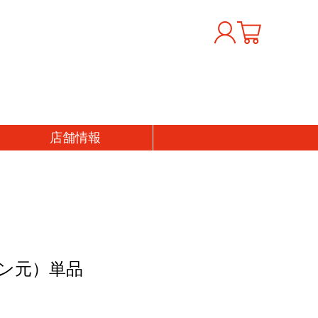
店舗
情報
おくりもの
価格から探す
フトセット
〜1000円
の日
1,001〜3,000円
の日
3,001〜5,000円
生日祝い
5,001〜7,000円
ン元）単品
産祝い
7,001〜10,000円
婚祝い
10,001円〜