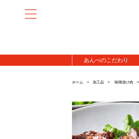
あんべの
こだわり
[特集商品]
成羊(マトン)肉
ホーム
加工品
味噌漬け肉
マトンモモ肉(解凍
[お値打ち品]
マトンロース肉(チ
初回お試し
マトンロース肉(解
送料無料・送料込み
牛肉
牛タン
仔羊(ラム)肉