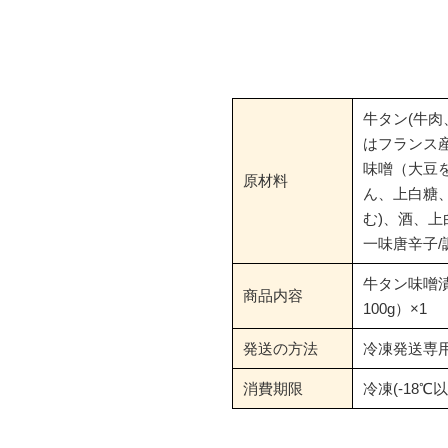
牛タン(牛
はフランス
味噌（大豆
原材料
ん、上白糖
む)、酒、
一味唐辛子/
牛タン味噌
商品内容
100g）×1
発送の方法
冷凍発送専
消費期限
冷凍(-18℃