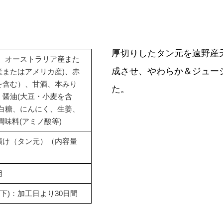
厚切りしたタン元を遠野産
肉、オーストラリア産また
成させ、やわらか＆ジュー
産またはアメリカ産)、赤
を含む）、甘酒、本みり
た。
、醤油(大豆・小麦を含
上白糖、にんにく、生姜、
調味料(アミノ酸等)
漬け（タン元）（内容量
用
以下)：加工日より30日間