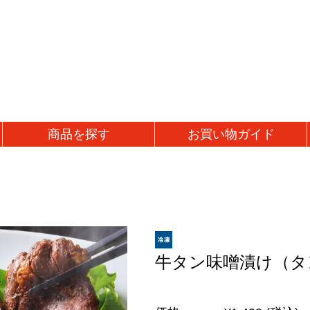
商品を
探す
お買い物
ガイド
加工品
鍋・バケツ関連
)
うま辛おかず味噌
ジンギスカン鍋
ギ
ルド)
ジンギスカンカレー
ジンギスカンバケツ
母
凍)
味噌漬け肉
固形燃料
父
タレ漬け熟成肉
誕
牛タン味噌漬け（タ
スパイス・調味料
ラムウインナー
出
スパイス
ラム餃子
結
調味料