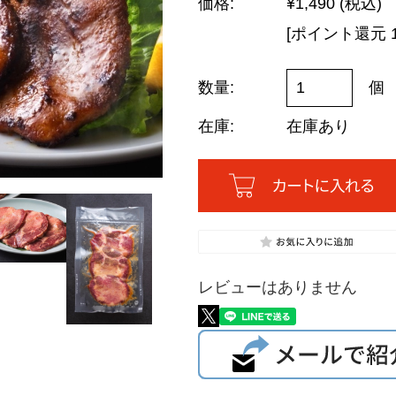
ラムハンバーグ
快
価格:
¥1,490
(税込)
やみつきおやつ豆
長
[ポイント還元 
デリ・スイーツ
ジンギスカン丼の具
慶
ピザ
アロスティチーニ
法
数量:
チーズケーキ
個
手前味噌だれジンギスカン
法
チーズタルト
在庫:
在庫あり
チョコレート
セット商品
ジンギスカン
地ビール
ジンしゃぶ
遠野ズモナビール
火鍋
三陸ビール
地ビール
レビューはありません