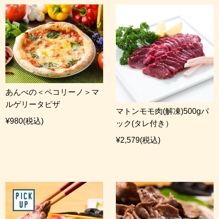
あんべの＜ペコリーノ＞マ
ルゲリータピザ
マトンモモ肉(解凍)500gパ
¥980
(税込)
ック(タレ付き）
¥2,579
(税込)