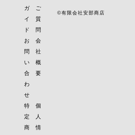
ガ
ご
©有限会社安部商店
イ
質
ド
問
お
会
問
社
い
概
合
要
わ
せ
特
個
定
人
商
情