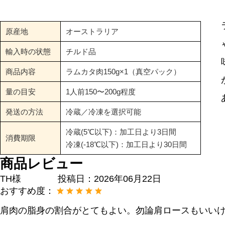
原産地
オーストラリア
輸入時の状態
チルド品
商品内容
ラムカタ肉150g×1（真空パック）
量の目安
1人前150〜200g程度
発送の方法
冷蔵／冷凍を選択可能
冷蔵(5℃以下)：加工日より3日間
消費期限
冷凍(-18℃以下)：加工日より30日間
商品レビュー
TH様
投稿日：
2026年06月22日
おすすめ度：
肩肉の脂身の割合がとてもよい。勿論肩ロースもいい