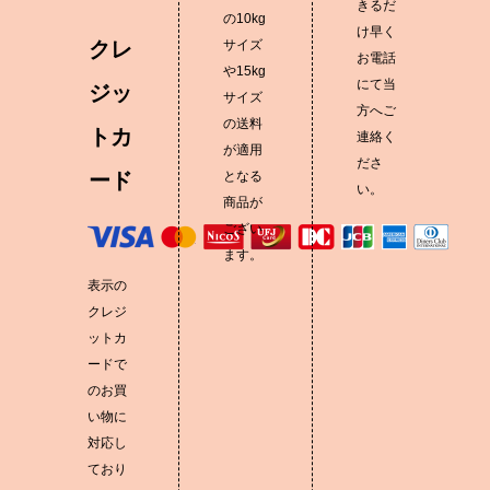
きるだ
の10kg
け早く
クレ
サイズ
お電話
や15kg
にて当
ジッ
サイズ
方へご
の送料
トカ
連絡く
が適用
ださ
ード
となる
い。
商品が
ござい
ます。
表示の
クレジ
ットカ
ードで
のお買
い物に
対応し
ており