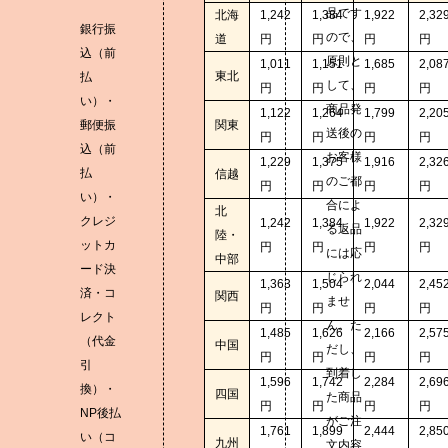
品です
北海
1,242
1,384
1,922
2,32
銀行振
ので、
道
円
円
円
円
込（前
原則と
1,011
1,151
1,685
2,08
東北
払
して、
円
円
円
円
い）・
商品発
1,122
1,264
1,799
2,20
郵便振
関東
送後の
円
円
円
円
込（前
お客様
1,229
1,375
1,916
2,32
払
信越
のご都
円
円
円
円
い）・
合によ
北
クレジ
1,242
1,384
1,922
2,32
る返品
陸・
ットカ
円
円
円
円
には応
中部
ード決
じられ
1,363
1,504
2,044
2,45
済・コ
関西
ませ
円
円
円
円
レクト
ん。た
1,485
1,626
2,166
2,57
（代金
中国
だし、
円
円
円
円
引
到着し
1,596
1,742
2,284
2,69
換）・
四国
た商品
円
円
円
円
NP後払
がご注
1,761
1,899
2,444
2,85
い（コ
九州
文内容