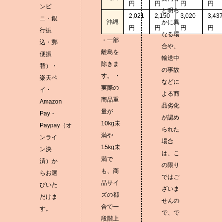
円
円
円
円
ンビ
と明ら
2,021
2,150
3,020
3,43
ニ・銀
沖縄
かに異
円
円
円
円
行振
なる場
・一部
込・郵
合や、
離島を
便振
輸送中
除きま
替）・
の事故
す。 ・
楽天ペ
などに
実際の
イ・
よる商
商品重
Amazon
品劣化
量が
Pay・
が認め
10kg未
Paypay（オ
られた
満や
ンライ
場合
15kg未
ン決
は、こ
満で
済）か
の限り
も、商
らお選
ではご
品サイ
びいた
ざいま
ズの都
だけま
せんの
合で一
す。
で、で
段階上