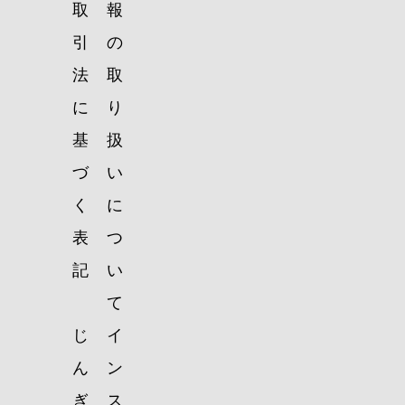
取
報
引
の
法
取
に
り
基
扱
づ
い
く
に
表
つ
記
い
て
じ
イ
ん
ン
ぎ
ス