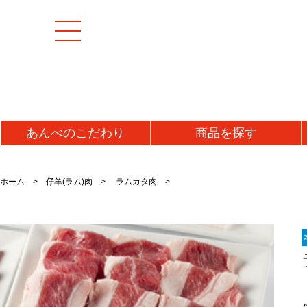
あんべの
こだわり
商品を
探す
[特集商品]
成羊(マトン)肉
加工
ホーム
仔羊(ラム)肉
ラムカタ肉
マトンモモ肉(解凍)
うま
[お値打ち品]
マトンロース肉(チルド)
ジン
初回お試し
マトンロース肉(解凍)
味噌
タレ
送料無料・送料込み
牛肉
ラム
牛タン
ラム
仔羊(ラム)肉