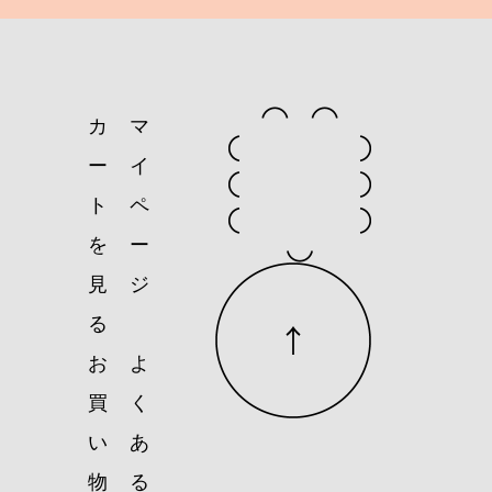
カ
マ
ー
イ
ト
ペ
を
ー
見
ジ
る
お
よ
買
く
い
あ
物
る