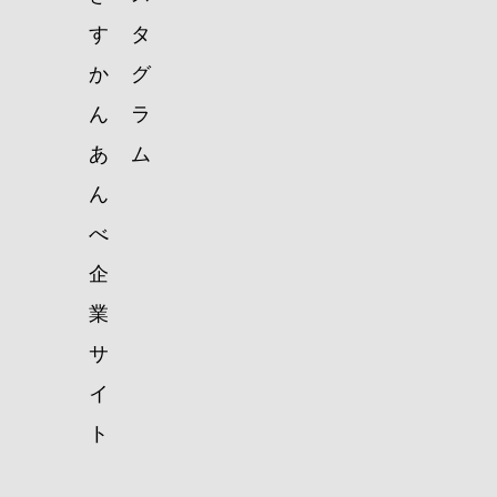
す
タ
か
グ
ん
ラ
あ
ム
ん
べ
企
業
サ
イ
ト