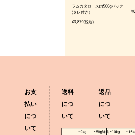
ラムカタロース肉500gパック
¥
(タレ付き）
¥3,879
(税込)
お支
送料
返品
払い
につ
につ
につ
いて
いて
いて
生鮮食
~2kg
~5kg
~10kg
~15k