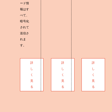
ード情
報はす
べて、
暗号化
されて
送信さ
れま
す。
詳
詳
詳
し
し
し
く
く
く
見
見
見
る
る
る