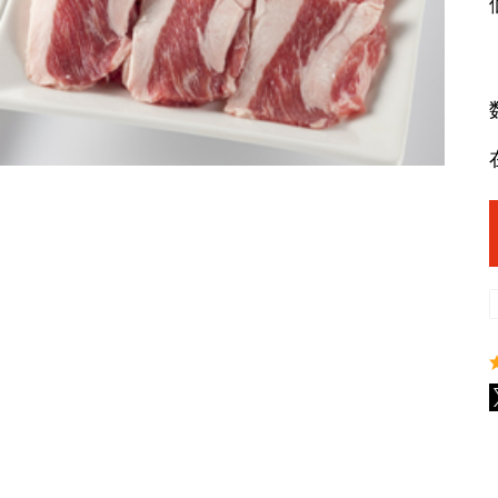
ラム
ラムモモ肉
豚肉
やみ
ラムカタ肉
豚ホルモン
ジン
ラムカタロース肉
アロ
ラム特選ロース肉
手前
ラムチョップ
ラムスペアリブ
セッ
ラムショートロイン
ジン
ラムテンダーロイン
ジン
ラムTボーンステーキ
火鍋
地ビ