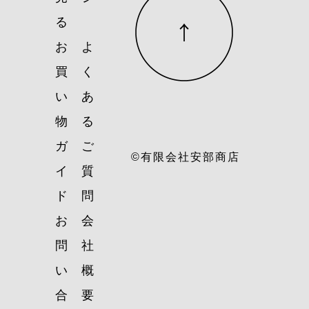
る
お
よ
買
く
い
あ
物
る
ガ
ご
©有限会社安部商店
イ
質
ド
問
お
会
問
社
い
概
合
要