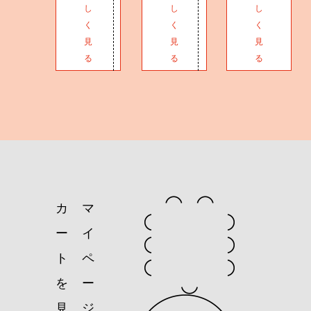
し
し
し
く
く
く
見
見
見
る
る
る
カ
マ
ー
イ
ト
ペ
を
ー
見
ジ