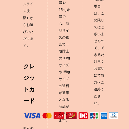
満や
ンライ
場合
15kg未
ン決
は、こ
満で
済）か
の限り
も、商
らお選
ではご
品サイ
びいた
ざいま
ズの都
だけま
せんの
合で一
す。
で、で
段階上
きるだ
の10kg
け早く
クレ
サイズ
お電話
や15kg
にて当
ジッ
サイズ
方へご
の送料
トカ
連絡く
が適用
ださ
ード
となる
い。
商品が
ござい
ます。
表示の