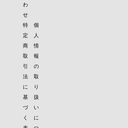
わ
せ
特
個
定
人
商
情
取
報
引
の
法
取
に
り
基
扱
づ
い
く
に