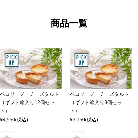
ラム
ラムモモ肉
豚肉
やみ
ラムカタ肉
豚ホルモン
ジン
ラムカタロース肉
商品一覧
アロ
ラム特選ロース肉
手前
ラムチョップ
ラムスペアリブ
セッ
ラムショートロイン
ジン
ラムテンダーロイン
ジン
ラムTボーンステーキ
火鍋
地ビ
ペコリーノ・チーズタルト
ペコリーノ・チーズタルト
（ギフト箱入り12個セッ
（ギフト箱入り8個セッ
ト）
ト）
¥4,550
(税込)
¥3,150
(税込)