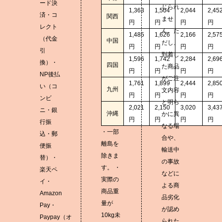
ード決
じられ
1,363
1,504
2,044
2,45
済・コ
関西
ませ
円
円
円
円
レクト
ん。た
1,485
1,626
2,166
2,57
（代金
中国
だし、
円
円
円
円
引
到着し
1,596
1,742
2,284
2,69
換）・
四国
た商品
円
円
円
円
NP後払
がご注
1,761
1,899
2,444
2,85
い（コ
九州
文内容
円
円
円
円
ンビ
と明ら
2,021
2,150
3,020
3,43
ニ・銀
沖縄
かに異
円
円
円
円
行振
なる場
・一部
込・郵
合や、
離島を
便振
輸送中
除きま
替）・
の事故
す。 ・
楽天ペ
などに
実際の
イ・
よる商
商品重
Amazon
品劣化
量が
Pay・
が認め
10kg未
Paypay（オ
られた