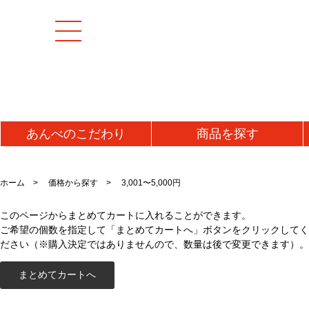
あんべの
こだわり
商品を
探す
[特集商品]
成羊(マトン)肉
加工
ホーム
価格から探す
3,001〜5,000円
マトンモモ肉(解凍)
うま
[お値打ち品]
このページからまとめてカートに入れることができます。
マトンロース肉(チルド)
ジン
ご希望の個数を指定して「まとめてカートへ」ボタンをクリックしてく
初回お試し
マトンロース肉(解凍)
味噌
ださい（※購入決定ではありませんので、数量は後で変更できます）。
タレ
送料無料・送料込み
牛肉
ラム
牛タン
ラム
仔羊(ラム)肉