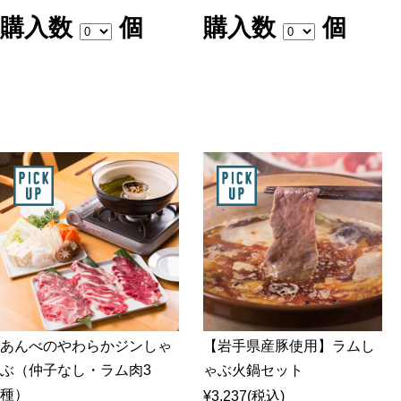
購入数
個
購入数
個
あんべのやわらかジンしゃ
【岩手県産豚使用】ラムし
ぶ（仲子なし・ラム肉3
ゃぶ火鍋セット
種）
¥3,237
(税込)