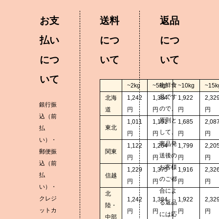
お支
送料
返品
払い
につ
につ
につ
いて
いて
いて
生鮮食
~2kg
~5kg
~10kg
~15k
品です
北海
1,242
1,384
1,922
2,32
銀行振
ので、
道
円
円
円
円
込（前
原則と
1,011
1,151
1,685
2,08
東北
払
して、
円
円
円
円
い）・
商品発
1,122
1,264
1,799
2,20
郵便振
関東
送後の
円
円
円
円
込（前
お客様
1,229
1,375
1,916
2,32
払
信越
のご都
円
円
円
円
い）・
合によ
北
クレジ
1,242
1,384
1,922
2,32
る返品
陸・
ットカ
円
円
円
円
には応
中部