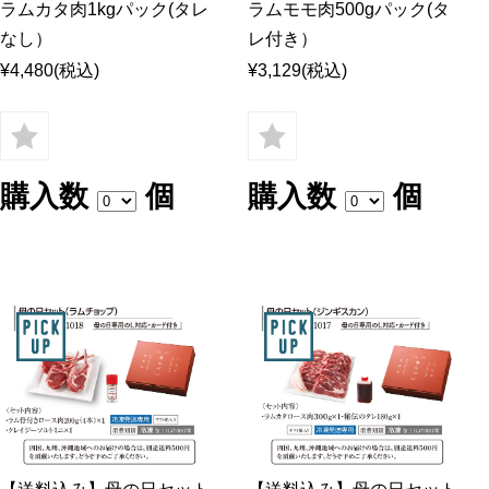
ラムカタ肉1kgパック(タレ
ラムモモ肉500gパック(タ
なし）
レ付き）
¥4,480
(税込)
¥3,129
(税込)
購入数
個
購入数
個