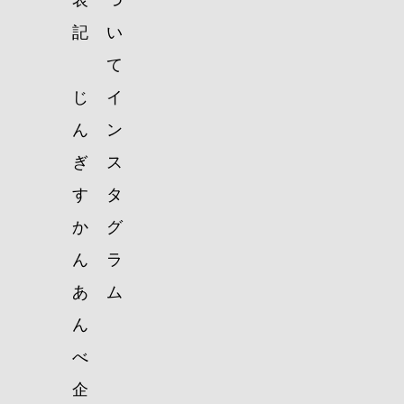
表
つ
記
い
て
じ
イ
ん
ン
ぎ
ス
す
タ
か
グ
ん
ラ
あ
ム
ん
べ
企