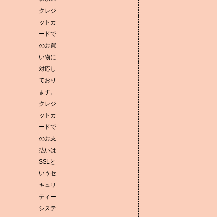
クレジ
ットカ
ードで
のお買
い物に
対応し
ており
ます。
クレジ
ットカ
ードで
のお支
払いは
SSLと
いうセ
キュリ
ティー
システ