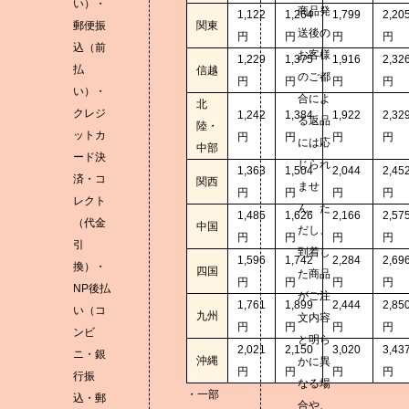
い）・
商品発
1,122
1,264
1,799
2,20
郵便振
関東
送後の
円
円
円
円
込（前
お客様
1,229
1,375
1,916
2,32
払
信越
のご都
円
円
円
円
い）・
合によ
北
クレジ
1,242
1,384
1,922
2,32
る返品
陸・
ットカ
円
円
円
円
には応
中部
ード決
じられ
1,363
1,504
2,044
2,45
済・コ
関西
ませ
円
円
円
円
レクト
ん。た
1,485
1,626
2,166
2,57
（代金
中国
だし、
円
円
円
円
引
到着し
1,596
1,742
2,284
2,69
換）・
四国
た商品
円
円
円
円
NP後払
がご注
1,761
1,899
2,444
2,85
い（コ
九州
文内容
円
円
円
円
ンビ
と明ら
2,021
2,150
3,020
3,43
ニ・銀
沖縄
かに異
円
円
円
円
行振
なる場
・一部
込・郵
合や、