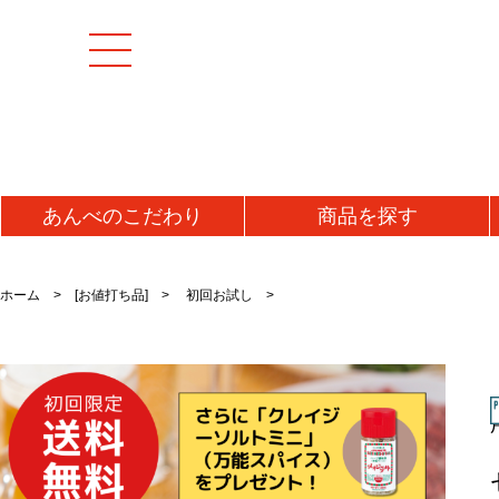
あんべの
こだわり
商品を
探す
[特集商品]
成羊(マトン)肉
加工
ホーム
[お値打ち品]
初回お試し
マトンモモ肉(解凍)
うま
[お値打ち品]
マトンロース肉(チルド)
ジン
初回お試し
マトンロース肉(解凍)
味噌
タレ
送料無料・送料込み
牛肉
ラム
牛タン
ラム
仔羊(ラム)肉