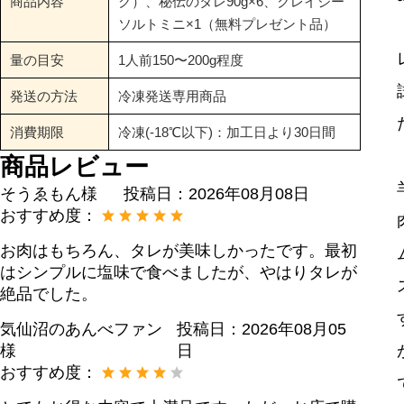
商品内容
ク）、秘伝のタレ90g×6、クレイジー
ソルトミニ×1（無料プレゼント品）
量の目安
1人前150〜200g程度
発送の方法
冷凍発送専用商品
消費期限
冷凍(-18℃以下)：加工日より30日間
商品レビュー
そうゑもん様
投稿日：
2026年08月08日
おすすめ度：
お肉はもちろん、タレが美味しかったです。最初
はシンプルに塩味で食べましたが、やはりタレが
絶品でした。
気仙沼のあんべファン
投稿日：
2026年08月05
様
日
おすすめ度：