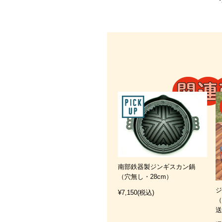
南部鉄器製ジンギスカン鍋
（穴無し・28cm）
¥7,150
(税込)
（
送