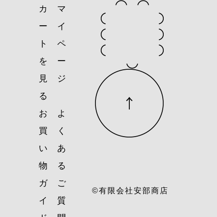
カ
マ
ー
イ
ト
ペ
を
ー
見
ジ
る
お
よ
買
く
い
あ
物
る
ガ
ご
©有限会社安部商店
イ
質