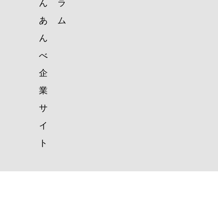
ん
ラ
あ
ム
ん
べ
企
業
サ
イ
ト