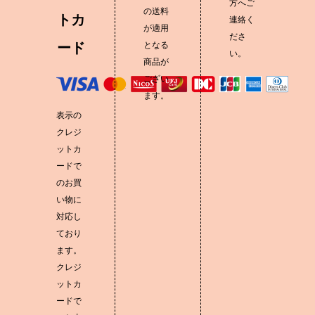
方へご
の送料
トカ
連絡く
が適用
ださ
ード
となる
い。
商品が
ござい
ます。
表示の
クレジ
ットカ
ードで
のお買
い物に
対応し
ており
ます。
クレジ
ットカ
ードで