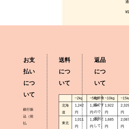
通
¥
お支
送料
返品
払い
につ
につ
につ
いて
いて
いて
生鮮食
~2kg
~5kg
~10kg
~15k
品です
北海
1,242
1,384
1,922
2,32
銀行振
ので、
道
円
円
円
円
込（前
原則と
1,011
1,151
1,685
2,08
東北
払
して、
円
円
円
円