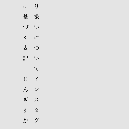
に
り
基
扱
づ
い
く
に
表
つ
記
い
て
じ
イ
ん
ン
ぎ
ス
す
タ
か
グ