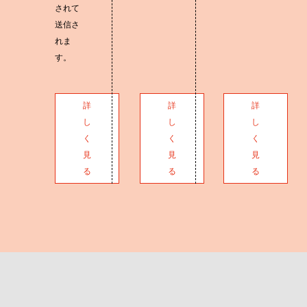
されて
送信さ
れま
す。
詳
詳
詳
し
し
し
く
く
く
見
見
見
る
る
る