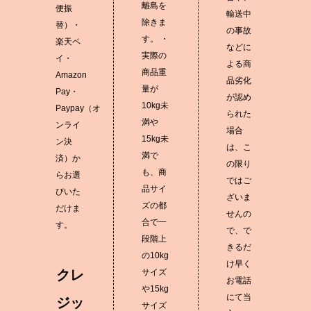
離島を
便振
輸送中
除きま
替）・
の事故
す。 ・
楽天ペ
などに
実際の
イ・
よる商
商品重
Amazon
品劣化
量が
Pay・
が認め
10kg未
Paypay（オ
られた
満や
ンライ
場合
15kg未
ン決
は、こ
満で
済）か
の限り
も、商
らお選
ではご
品サイ
びいた
ざいま
ズの都
だけま
せんの
合で一
す。
で、で
段階上
きるだ
の10kg
け早く
クレ
サイズ
お電話
や15kg
にて当
ジッ
サイズ