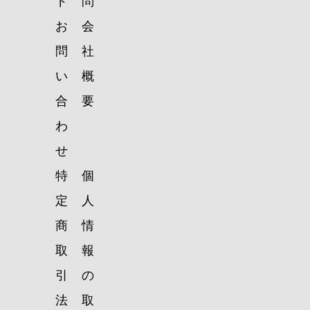
ド
問
お
会
問
社
い
概
合
要
わ
せ
特
個
定
人
商
情
取
報
引
の
法
取