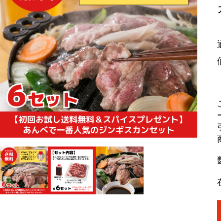
ラム
ラムモモ肉
豚肉
やみ
ラムカタ肉
豚ホルモン
ジン
ラムカタロース肉
アロ
ラム特選ロース肉
手前
ラムチョップ
ラムスペアリブ
セッ
ラムショートロイン
ジン
ラムテンダーロイン
ジン
ラムTボーンステーキ
火鍋
地ビ