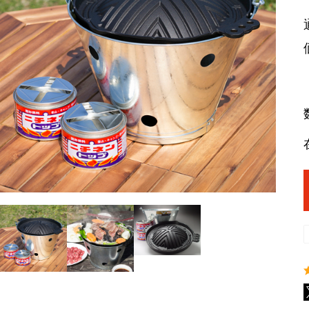
ラム
ラムモモ肉
豚肉
やみ
ラムカタ肉
豚ホルモン
ジン
ラムカタロース肉
アロ
ラム特選ロース肉
手前
ラムチョップ
ラムスペアリブ
セッ
ラムショートロイン
ジン
ラムテンダーロイン
ジン
ラムTボーンステーキ
火鍋
地ビ