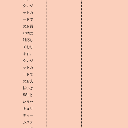
クレジ
ットカ
ードで
のお買
い物に
対応し
ており
ます。
クレジ
ットカ
ードで
のお支
払いは
SSLと
いうセ
キュリ
ティー
システ