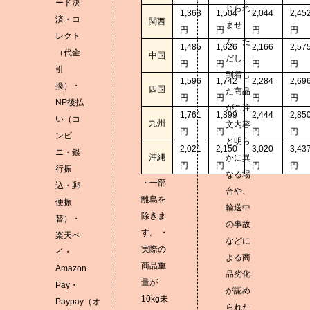
ード決
じられ
1,363
1,504
2,044
2,45
済・コ
関西
ませ
円
円
円
円
レクト
ん。た
1,485
1,626
2,166
2,57
（代金
中国
だし、
円
円
円
円
引
到着し
1,596
1,742
2,284
2,69
換）・
四国
た商品
円
円
円
円
NP後払
がご注
1,761
1,899
2,444
2,85
い（コ
九州
文内容
円
円
円
円
ンビ
と明ら
2,021
2,150
3,020
3,43
ニ・銀
沖縄
かに異
円
円
円
円
行振
なる場
・一部
込・郵
合や、
離島を
便振
輸送中
除きま
替）・
の事故
す。 ・
楽天ペ
などに
実際の
イ・
よる商
商品重
Amazon
品劣化
量が
Pay・
が認め
10kg未
Paypay（オ
られた