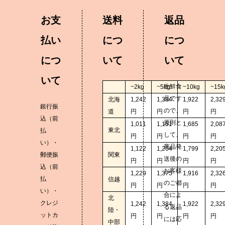
お支
送料
返品
払い
につ
につ
につ
いて
いて
いて
生鮮食
~2kg
~5kg
~10kg
~15k
品です
北海
1,242
1,384
1,922
2,32
銀行振
ので、
道
円
円
円
円
込（前
原則と
1,011
1,151
1,685
2,08
東北
払
して、
円
円
円
円
い）・
商品発
1,122
1,264
1,799
2,20
郵便振
関東
送後の
円
円
円
円
込（前
お客様
1,229
1,375
1,916
2,32
払
信越
のご都
円
円
円
円
い）・
合によ
北
クレジ
1,242
1,384
1,922
2,32
る返品
陸・
ットカ
円
円
円
円
には応
中部