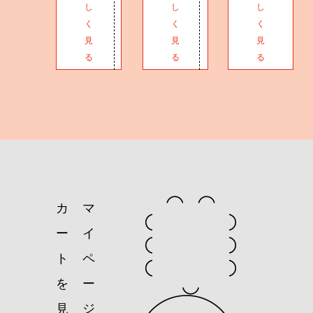
し
し
し
く
く
く
見
見
見
る
る
る
カ
マ
ー
イ
ト
ペ
を
ー
見
ジ