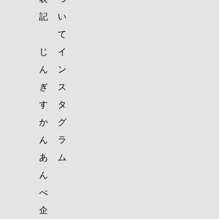
記
い
て
じ
イ
ん
ン
ぎ
ス
す
タ
か
グ
ん
ラ
あ
ム
ん
べ
企