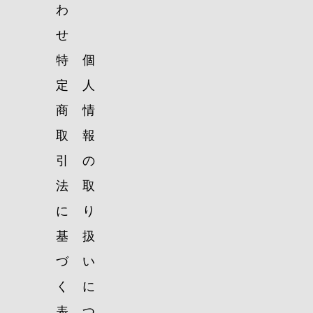
わ
せ
特
個
定
人
商
情
取
報
引
の
法
取
に
り
基
扱
づ
い
く
に
表
つ