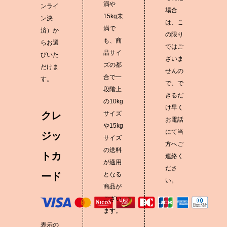
満や
ンライ
場合
15kg未
ン決
は、こ
満で
済）か
の限り
も、商
らお選
ではご
品サイ
びいた
ざいま
ズの都
だけま
せんの
合で一
す。
で、で
段階上
きるだ
の10kg
け早く
クレ
サイズ
お電話
や15kg
にて当
ジッ
サイズ
方へご
の送料
トカ
連絡く
が適用
ださ
ード
となる
い。
商品が
ござい
ます。
表示の