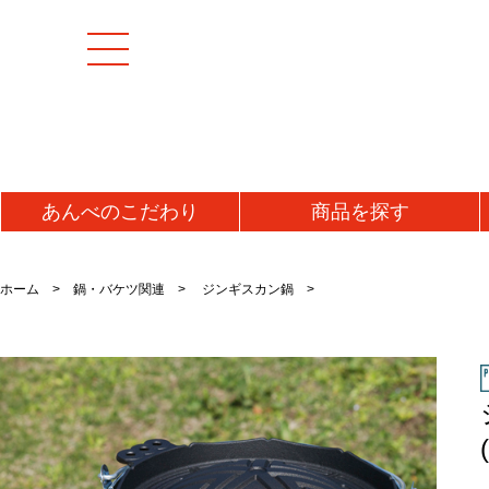
あんべの
こだわり
商品を
探す
[特集商品]
成羊(マトン)肉
加工
ホーム
鍋・バケツ関連
ジンギスカン鍋
マトンモモ肉(解凍)
うま
[お値打ち品]
マトンロース肉(チルド)
ジン
初回お試し
マトンロース肉(解凍)
味噌
タレ
送料無料・送料込み
牛肉
ラム
牛タン
ラム
仔羊(ラム)肉