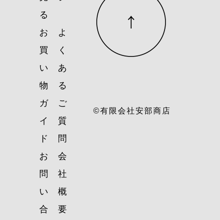
る
お
よ
買
く
い
あ
物
る
ガ
ご
©有限会社安部商店
イ
質
ド
問
お
会
問
社
い
概
合
要