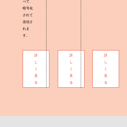
べて、
暗号化
されて
送信さ
れま
す。
詳
詳
詳
し
し
し
く
く
く
見
見
見
る
る
る