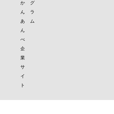
か
グ
ん
ラ
あ
ム
ん
べ
企
業
サ
イ
ト