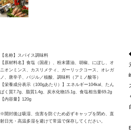
【名称】スパイス調味料

【原材料名】食塩（国産）、粉末醤油、胡椒、にぼし、オ
ニオンミンス、カスリメティ、ガーリックコース、オレガ
ノ、唐辛子、バジル／核酸、調味料（アミノ酸等）

【栄養成分表示（100gあたり）】エネルギー104kal、たん
ぱく質7.7g、脂質1.4g、炭水化物15.1g、食塩相当量69.2g

【内容量】120g

※開封後は吸湿、虫害を防ぐため必ずキャップを閉め、直
射日光・高温多湿を避けて常温で保存してください。