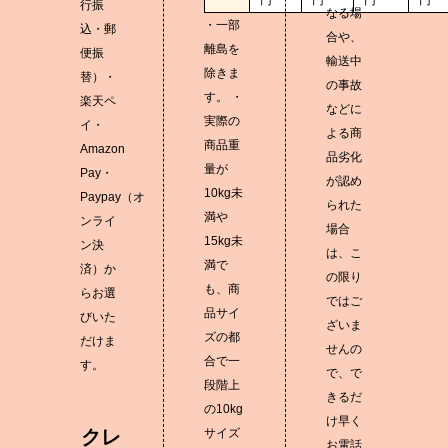
円
円
円
円
行振
なる場
・一部
込・郵
合や、
離島を
便振
輸送中
除きま
替）・
の事故
す。 ・
楽天ペ
などに
実際の
イ・
よる商
商品重
Amazon
品劣化
量が
Pay・
が認め
10kg未
Paypay（オ
られた
満や
ンライ
場合
15kg未
ン決
は、こ
満で
済）か
の限り
も、商
らお選
ではご
品サイ
びいた
ざいま
ズの都
だけま
せんの
合で一
す。
で、で
段階上
きるだ
の10kg
け早く
クレ
サイズ
お電話