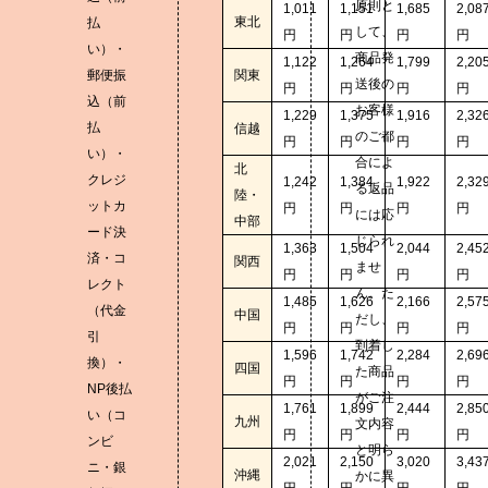
原則と
1,011
1,151
1,685
2,08
東北
払
して、
円
円
円
円
い）・
商品発
1,122
1,264
1,799
2,20
郵便振
関東
送後の
円
円
円
円
込（前
お客様
1,229
1,375
1,916
2,32
払
信越
のご都
円
円
円
円
い）・
合によ
北
クレジ
1,242
1,384
1,922
2,32
る返品
陸・
ットカ
円
円
円
円
には応
中部
ード決
じられ
1,363
1,504
2,044
2,45
済・コ
関西
ませ
円
円
円
円
レクト
ん。た
1,485
1,626
2,166
2,57
（代金
中国
だし、
円
円
円
円
引
到着し
1,596
1,742
2,284
2,69
換）・
四国
た商品
円
円
円
円
NP後払
がご注
1,761
1,899
2,444
2,85
い（コ
九州
文内容
円
円
円
円
ンビ
と明ら
2,021
2,150
3,020
3,43
ニ・銀
沖縄
かに異