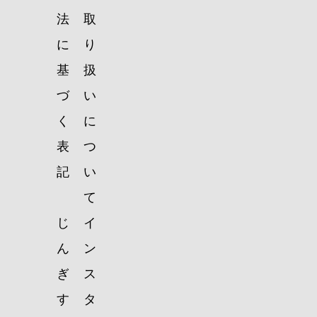
法
取
に
り
基
扱
づ
い
く
に
表
つ
記
い
て
じ
イ
ん
ン
ぎ
ス
す
タ