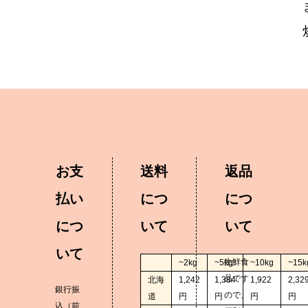
お支
送料
返品
払い
につ
につ
につ
いて
いて
いて
生鮮食
~2kg
~5kg
~10kg
~15k
品です
北海
1,242
1,384
1,922
2,32
銀行振
ので、
道
円
円
円
円
込（前