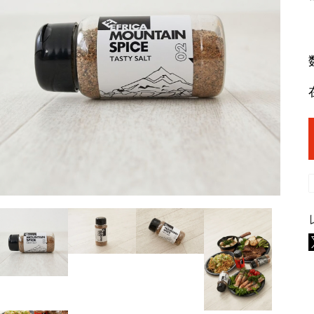
ラム
ラムモモ肉
豚肉
やみ
ラムカタ肉
豚ホルモン
ジン
ラムカタロース肉
アロ
ラム特選ロース肉
手前
ラムチョップ
ラムスペアリブ
セッ
ラムショートロイン
ジン
ラムテンダーロイン
ジン
ラムTボーンステーキ
火鍋
地ビ