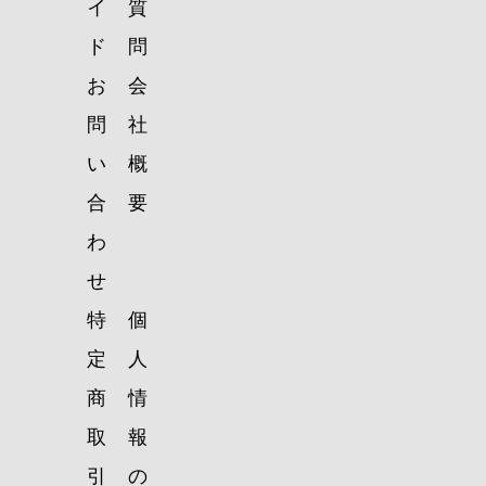
イ
質
ド
問
お
会
問
社
い
概
合
要
わ
せ
特
個
定
人
商
情
取
報
引
の