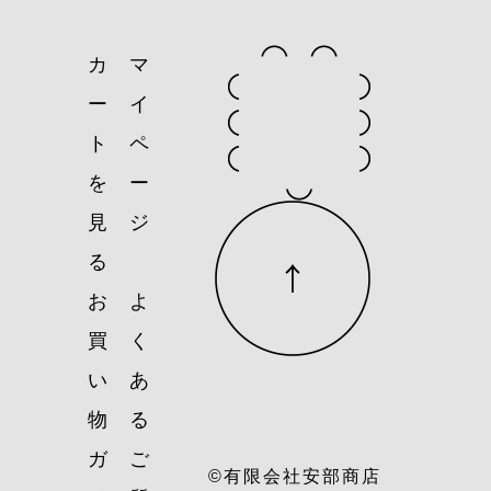
カ
マ
ー
イ
ト
ペ
を
ー
見
ジ
る
お
よ
買
く
い
あ
物
る
ガ
ご
©有限会社安部商店