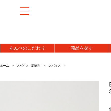
あんべの
こだわり
商品を
探す
[特集商品]
成羊(マトン)肉
加工
ホーム
スパイス・調味料
スパイス
マトンモモ肉(解凍)
うま
[お値打ち品]
マトンロース肉(チルド)
ジン
初回お試し
マトンロース肉(解凍)
味噌
タレ
送料無料・送料込み
牛肉
ラム
牛タン
ラム
仔羊(ラム)肉