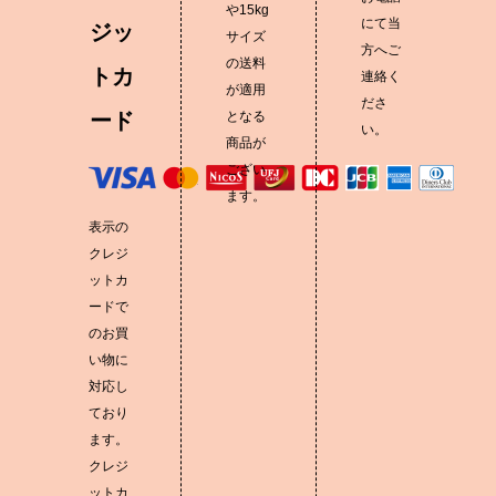
や15kg
にて当
ジッ
サイズ
方へご
の送料
トカ
連絡く
が適用
ださ
ード
となる
い。
商品が
ござい
ます。
表示の
クレジ
ットカ
ードで
のお買
い物に
対応し
ており
ます。
クレジ
ットカ