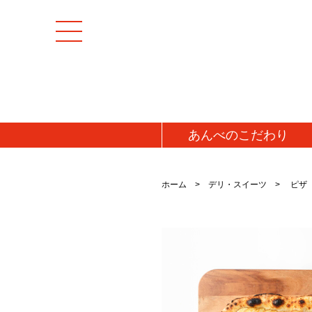
あんべの
こだわり
[特集商品]
成羊(マトン)肉
ホーム
デリ・スイーツ
ピザ
マトンモモ肉(解凍
[お値打ち品]
マトンロース肉(チ
初回お試し
マトンロース肉(解
送料無料・送料込み
牛肉
牛タン
仔羊(ラム)肉