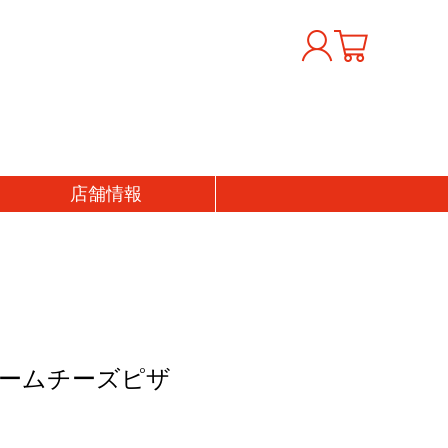
店舗
情報
おくりもの
価格から探す
フトセット
〜1000円
の日
1,001〜3,000円
の日
3,001〜5,000円
生日祝い
5,001〜7,000円
ームチーズピザ
産祝い
7,001〜10,000円
婚祝い
10,001円〜