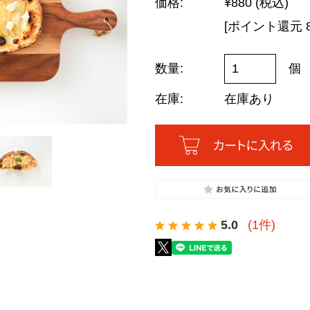
ラムハンバーグ
快
価格:
¥880
(税込)
やみつきおやつ豆
長
[ポイント還元 
デリ・スイーツ
ジンギスカン丼の具
慶
ピザ
アロスティチーニ
法
数量:
チーズケーキ
個
手前味噌だれジンギスカン
法
チーズタルト
在庫:
在庫あり
チョコレート
セット商品
ジンギスカン
地ビール
ジンしゃぶ
遠野ズモナビール
火鍋
三陸ビール
地ビール
5.0
(1件)