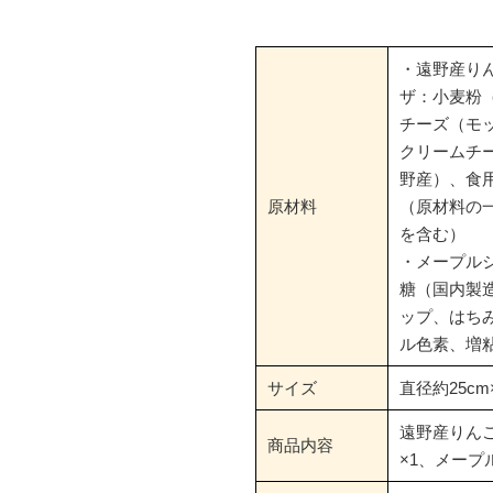
・遠野産り
ザ：小麦粉
チーズ（モ
クリームチ
野産）、食
原材料
（原材料の
を含む）
・メープル
糖（国内製
ップ、はち
ル色素、増
サイズ
直径約25cm
遠野産りん
商品内容
×1、メープ