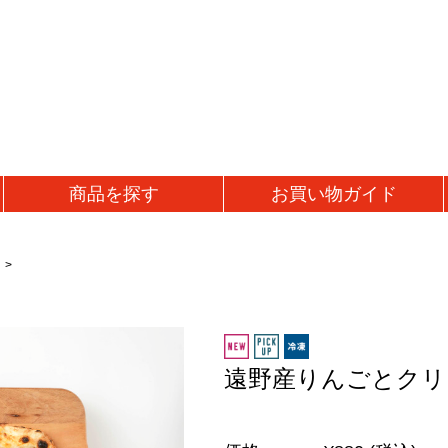
商品を
探す
お買い物
ガイド
加工品
鍋・バケツ関連
)
うま辛おかず味噌
ジンギスカン鍋
ギ
ルド)
ジンギスカンカレー
ジンギスカンバケツ
母
凍)
味噌漬け肉
固形燃料
父
タレ漬け熟成肉
誕
遠野産りんごとクリ
スパイス・調味料
ラムウインナー
出
スパイス
ラム餃子
結
調味料