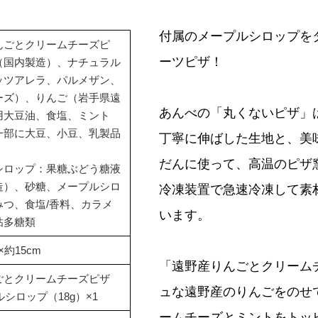
付属のメープルシロップを
んごとクリームチーズピ
ーツピザ！

（国内製造）、ナチュラル
ッツアレラ、パルメザン、
ーズ）、りんご（岩手県遠
あんべの「丸くないピザ」
用大豆油、食塩、ミント
一部に大豆、小豆、乳製品
丁寧に伸ばした生地と、美
だんに使って、高温のピザ
シロップ：果糖ぶどう糖液
造）、砂糖、メープルシロ
冷凍装置で急速冷凍して素
みつ、食塩/香料、カラメ
います。

粘多糖類
×約15cm
「遠野産りんごとクリーム
ごとクリームチーズピザ
ュな遠野産のりんごをのせ
ルシロップ（18g）×1
ームチーズとミントをトッ