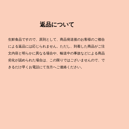
気祝い
クーポン等対象商品
寿・還暦
事・贈り物
事・法要
返品について
人
生鮮食品ですので、原則として、商品発送後のお客様のご都合
による返品には応じられません。ただし、到着した商品がご注
文内容と明らかに異なる場合や、輸送中の事故などによる商品
劣化が認められた場合は、この限りではございませんので、で
きるだけ早くお電話にて当方へご連絡ください。