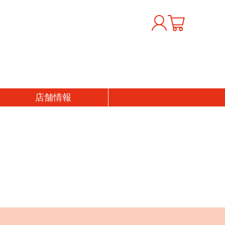
店舗
情報
おくりもの
価格から探す
フトセット
〜1000円
の日
1,001〜3,000円
の日
3,001〜5,000円
生日祝い
5,001〜7,000円
産祝い
7,001〜10,000円
婚祝い
10,001円〜