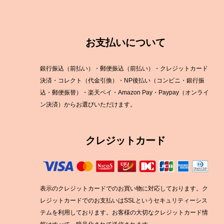
ラムモモ肉
豚肉
ラムカタ肉
豚ホルモン
ラムカタロース肉
お支払いについて
ラム特選ロース肉
ラムチョップ
銀行振込（前払い）・郵便振込（前払い）・クレジットカード
ラムスペアリブ
決済・コレクト（代金引換）・NP後払い（コンビニ・銀行振
ラムショートロイン
込・郵便振替）・楽天ペイ・Amazon Pay・Paypay（オンライ
ラムテンダーロイン
ン決済）からお選びいただけます。
ラムTボーンステーキ
クレジットカード
表示のクレジットカードでのお買い物に対応しております。ク
レジットカードでのお支払いはSSLというセキュリティーシス
テムを利用しております。お客様の大切なクレジットカード情