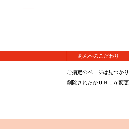
あんべの
こだわり
ご指定のページは見つかり
[特集商品]
成羊(マトン)肉
削除されたかＵＲＬが変更
マトンモモ肉(解凍
[お値打ち品]
マトンロース肉(チ
初回お試し
マトンロース肉(解
送料無料・送料込み
牛肉
牛タン
仔羊(ラム)肉