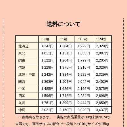
ラムハンバーグ
快
やみつきおやつ豆
長
デリ・スイーツ
ジンギスカン丼の具
慶
ピザ
アロスティチーニ
法
送料について
チーズケーキ
手前味噌だれジンギスカン
法
チーズタルト
~2kg
~5kg
~10kg
~15kg
チョコレート
セット商品
北海道
1,242円
1,384円
1,922円
2,329円
ジンギスカン
東北
1,011円
1,151円
1,685円
2,087円
地ビール
ジンしゃぶ
関東
1,122円
1,264円
1,799円
2,205円
遠野ズモナビール
火鍋
信越
1,229円
1,375円
1,916円
2,326円
三陸ビール
地ビール
北陸・中部
1,242円
1,384円
1,922円
2,329円
関西
1,363円
1,504円
2,044円
2,452円
中国
1,485円
1,626円
2,166円
2,575円
四国
1,596円
1,742円
2,284円
2,696円
九州
1,761円
1,899円
2,444円
2,850円
沖縄
2,021円
2,150円
3,020円
3,437円
・一部離島を除きます。 ・実際の商品重量が10kg未満や15kg
未満でも、商品サイズの都合で一段階上の10kgサイズや15kg