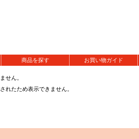
商品を
探す
お買い物
ガイド
ません。
加工品
鍋・バケツ関連
されたため表示できません。
)
うま辛おかず味噌
ジンギスカン鍋
ギ
ルド)
ジンギスカンカレー
ジンギスカンバケツ
母
凍)
味噌漬け肉
固形燃料
父
タレ漬け熟成肉
誕
スパイス・調味料
ラムウインナー
出
スパイス
ラム餃子
結
調味料