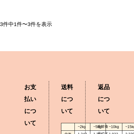
3件中1件〜3件を表示
お支
送料
返品
払い
につ
につ
につ
いて
いて
いて
生鮮食
~2kg
~5kg
~10kg
~15k
品です