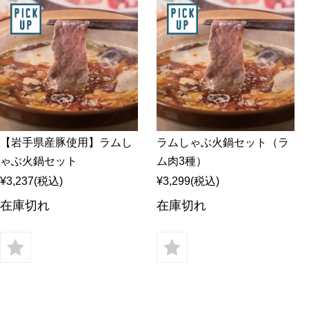
ラム
ラムモモ肉
豚肉
やみ
ラムカタ肉
豚ホルモン
ジン
ラムカタロース肉
アロ
ラム特選ロース肉
手前
ラムチョップ
ラムスペアリブ
セッ
ラムショートロイン
ジン
ラムテンダーロイン
【岩手県産豚使用】ラムし
ラムしゃぶ火鍋セット（ラ
ジン
ラムTボーンステーキ
ゃぶ火鍋セット
ム肉3種）
火鍋
地ビ
¥3,237
(税込)
¥3,299
(税込)
在庫切れ
在庫切れ