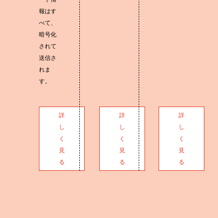
報はす
べて、
暗号化
されて
送信さ
れま
す。
詳
詳
詳
し
し
し
く
く
く
見
見
見
る
る
る