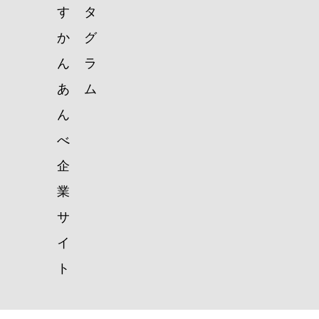
す
タ
か
グ
ん
ラ
あ
ム
ん
べ
企
業
サ
イ
ト