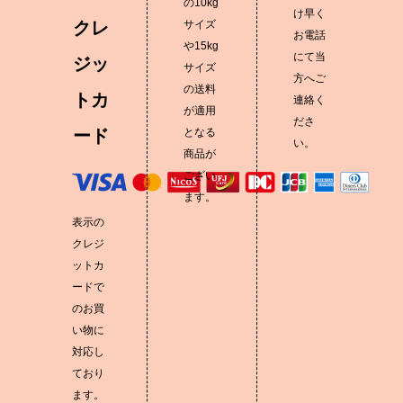
の10kg
け早く
クレ
サイズ
お電話
や15kg
にて当
ジッ
サイズ
方へご
の送料
トカ
連絡く
が適用
ださ
ード
となる
い。
商品が
ござい
ます。
表示の
クレジ
ットカ
ードで
のお買
い物に
対応し
ており
ます。