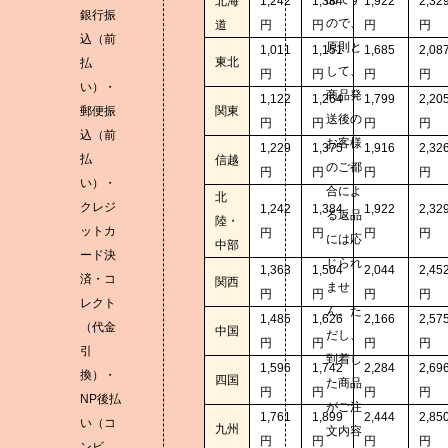
北海
1,242
1,384
1,922
2,32
銀行振
ので、
道
円
円
円
円
込（前
原則と
1,011
1,151
1,685
2,08
東北
払
して、
円
円
円
円
い）・
商品発
1,122
1,264
1,799
2,20
郵便振
関東
送後の
円
円
円
円
込（前
お客様
1,229
1,375
1,916
2,32
払
信越
のご都
円
円
円
円
い）・
合によ
北
クレジ
1,242
1,384
1,922
2,32
る返品
陸・
ットカ
円
円
円
円
には応
中部
ード決
じられ
1,363
1,504
2,044
2,45
済・コ
関西
ませ
円
円
円
円
レクト
ん。た
1,485
1,626
2,166
2,57
（代金
中国
だし、
円
円
円
円
引
到着し
1,596
1,742
2,284
2,69
換）・
四国
た商品
円
円
円
円
NP後払
がご注
1,761
1,899
2,444
2,85
い（コ
九州
文内容
円
円
円
円
ンビ