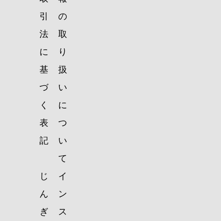
引
の
法
取
に
り
基
扱
づ
い
く
に
表
つ
記
い
て
じ
イ
ん
ン
ぎ
ス