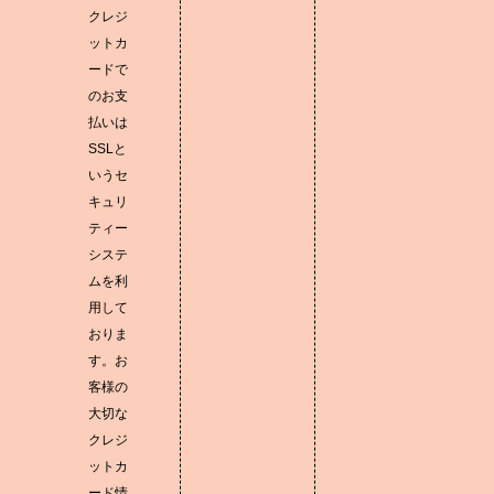
クレジ
ットカ
ードで
のお支
払いは
SSLと
いうセ
キュリ
ティー
システ
ムを利
用して
おりま
す。お
客様の
大切な
クレジ
ットカ
ード情