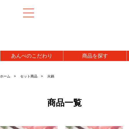
あんべの
こだわり
商品を
探す
[特集商品]
成羊(マトン)肉
加工
ホーム
セット商品
火鍋
マトンモモ肉(解凍)
うま
[お値打ち品]
マトンロース肉(チルド)
ジン
初回お試し
マトンロース肉(解凍)
味噌
商品一覧
タレ
送料無料・送料込み
牛肉
ラム
牛タン
ラム
仔羊(ラム)肉