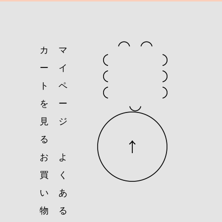
カ
マ
ー
イ
ト
ペ
を
ー
見
ジ
る
お
よ
買
く
い
あ
物
る