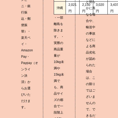
と明ら
2,021
2,150
3,020
3,43
ニ・銀
沖縄
かに異
円
円
円
円
行振
なる場
・一部
込・郵
合や、
離島を
便振
輸送中
除きま
替）・
の事故
す。 ・
楽天ペ
などに
実際の
イ・
よる商
商品重
Amazon
品劣化
量が
Pay・
が認め
10kg未
Paypay（オ
られた
満や
ンライ
場合
15kg未
ン決
は、こ
満で
済）か
の限り
も、商
らお選
ではご
品サイ
びいた
ざいま
ズの都
だけま
せんの
合で一
す。
で、で
段階上
きるだ