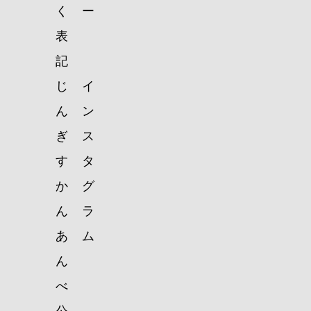
く
ー
表
記
じ
イ
ん
ン
ぎ
ス
す
タ
か
グ
ん
ラ
あ
ム
ん
べ
公