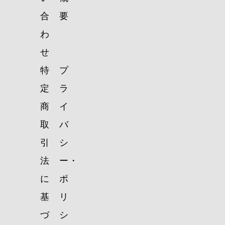
合
要
わ
せ
特
プ
定
ラ
商
イ
取
バ
引
シ
法
ー・
に
ポ
基
リ
づ
シ