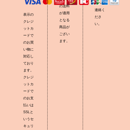
方へご
の送料
連絡く
が適用
表示の
ださ
となる
クレジ
い。
商品が
ットカ
ござい
ードで
ます。
のお買
い物に
対応し
ており
ます。
クレジ
ットカ
ードで
のお支
払いは
SSLと
いうセ
キュリ