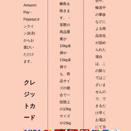
合や、
離島を
Amazon
輸送中
除きま
Pay・
の事故
す。 ・
Paypay(オ
などに
実際の
ンライ
よる商
商品重
ン決済)
品劣化
量が
からお
が認め
10kg未
選びい
られた
満や
ただけ
場合
15kg未
ます。
は、こ
満で
の限り
も、商
ではご
品サイ
クレ
ざいま
ズの都
せんの
ジッ
合で一
で、で
段階上
トカ
きるだ
の10kg
け早く
サイズ
ード
お電話
や15kg
にて当
サイズ