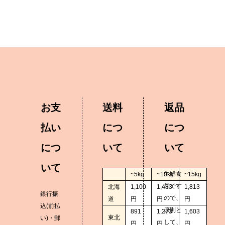
お支
送料
返品
払い
につ
につ
につ
いて
いて
いて
生鮮食
~5kg
~10kg
~15kg
品です
北海
1,100
1,483
1,813
銀行振
ので、
道
円
円
円
込(前払
原則と
891
1,273
1,603
東北
い)・郵
して、
円
円
円