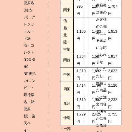
便振込
商品発
995
1,377
1,707
(前払
関東
送後の
円
円
円
い)・ク
お客様
信
レジッ
のご都
越・
トカー
1,100
1,483
1,813
合によ
北
ド決
円
円
円
る返品
陸・
済・コ
には応
中部
レクト
じられ
1,204
1,587
1,917
(代金引
関西
ませ
円
円
円
換)・
ん。た
1,310
1,692
2,022
NP後払
中国
だし、
円
円
円
い(コン
到着し
1,414
1,796
2,126
ビニ・
四国
た商品
円
円
円
銀行振
がご注
1,519
1,902
2,232
込・郵
九州
文内容
円
円
円
便振
と明ら
1,729
2,425
2,755
替)・楽
沖縄
かに異
円
円
円
天ペ
なる場
・一部
イ・