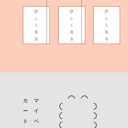
詳
詳
詳
し
し
し
く
く
く
見
見
見
る
る
る
カ
マ
ー
イ
ト
ペ