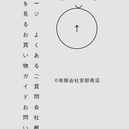
を
ー
見
ジ
る
お
よ
買
く
い
あ
物
る
ガ
ご
©有限会社安部商店
イ
質
ド
問
お
会
問
社
い
概