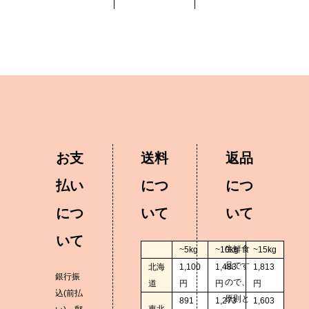
お支
送料
返品
払い
につ
につ
につ
いて
いて
いて
生鮮食
~5kg
~10kg
~15kg
品です
北海
1,100
1,483
1,813
銀行振
ので、
道
円
円
円
込(前払
原則と
891
1,273
1,603