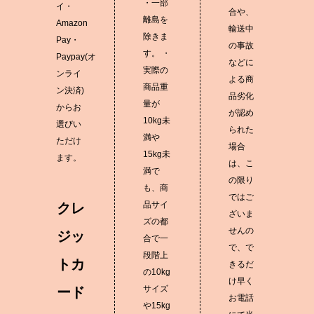
・一部
イ・
合や、
離島を
Amazon
輸送中
除きま
Pay・
の事故
す。 ・
Paypay(オ
などに
実際の
ンライ
よる商
商品重
ン決済)
品劣化
量が
からお
が認め
10kg未
選びい
られた
満や
ただけ
場合
15kg未
ます。
は、こ
満で
の限り
も、商
ではご
品サイ
クレ
ざいま
ズの都
せんの
ジッ
合で一
で、で
段階上
トカ
きるだ
の10kg
け早く
サイズ
ード
お電話
や15kg