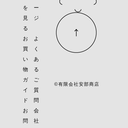
を
ー
見
ジ
る
お
よ
買
く
い
あ
物
る
ガ
ご
©有限会社安部商店
イ
質
ド
問
お
会
問
社