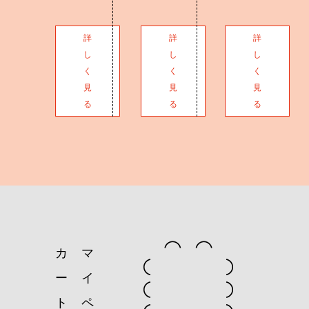
詳
詳
詳
し
し
し
く
く
く
見
見
見
る
る
る
カ
マ
ー
イ
ト
ペ