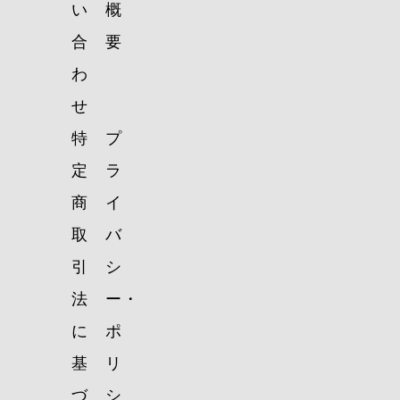
い
概
合
要
わ
せ
特
プ
定
ラ
商
イ
取
バ
引
シ
法
ー・
に
ポ
基
リ
づ
シ