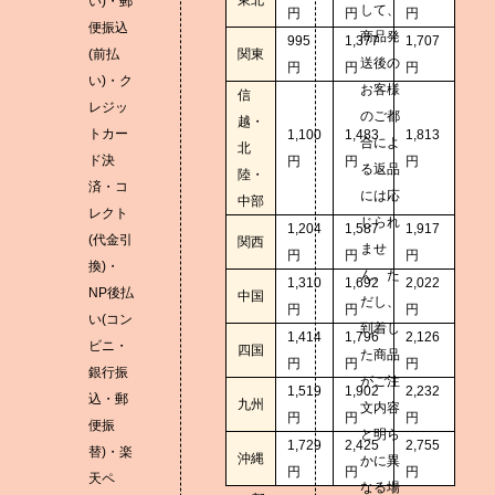
東北
い)・郵
して、
円
円
円
便振込
商品発
995
1,377
1,707
(前払
関東
送後の
円
円
円
い)・ク
お客様
信
レジッ
のご都
越・
トカー
1,100
1,483
1,813
合によ
北
ド決
円
円
円
る返品
陸・
済・コ
には応
中部
レクト
じられ
1,204
1,587
1,917
(代金引
関西
ませ
円
円
円
換)・
ん。た
1,310
1,692
2,022
NP後払
中国
だし、
円
円
円
い(コン
到着し
1,414
1,796
2,126
ビニ・
四国
た商品
円
円
円
銀行振
がご注
1,519
1,902
2,232
込・郵
九州
文内容
円
円
円
便振
と明ら
1,729
2,425
2,755
替)・楽
沖縄
かに異
円
円
円
天ペ
なる場