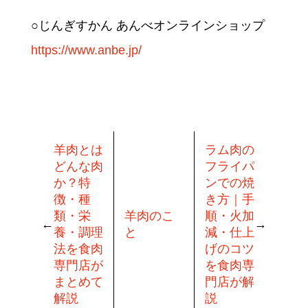
○じんぎすかん あんべオンラインショップ
https://www.anbe.jp/
羊肉とは
ラム肉の
どんな肉
フライパ
か？特
ンでの焼
徴・種
き方｜手
類・栄
羊肉のこ
順・火加
養・調理
と
減・仕上
法を食肉
げのコツ
専門店が
を食肉専
まとめて
門店が解
解説
説