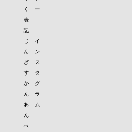
く
ー
表
記
じ
イ
ん
ン
ぎ
ス
す
タ
か
グ
ん
ラ
あ
ム
ん
べ