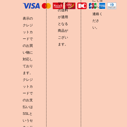
にて当
サイズ
方へご
の送料
連絡く
が適用
表示の
ださ
となる
クレジ
い。
商品が
ットカ
ござい
ードで
ます。
のお買
い物に
対応し
ており
ます。
クレジ
ットカ
ードで
のお支
払いは
SSLと
いうセ