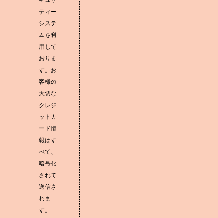
キュリ
ティー
システ
ムを利
用して
おりま
す。お
客様の
大切な
クレジ
ットカ
ード情
報はす
べて、
暗号化
されて
送信さ
れま
す。