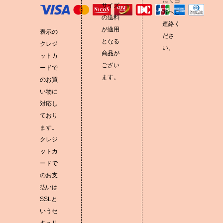
にて当
サイズ
方へご
の送料
連絡く
が適用
表示の
ださ
となる
クレジ
い。
商品が
ットカ
ござい
ードで
ます。
のお買
い物に
対応し
ており
ます。
クレジ
ットカ
ードで
のお支
払いは
SSLと
いうセ