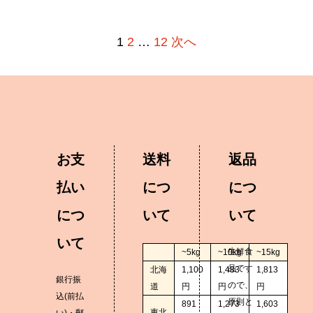
投
1
2
…
12
次へ
稿
ナ
ビ
ゲ
お支
送料
返品
ー
払い
につ
につ
シ
につ
いて
いて
ョ
いて
ン
生鮮食
~5kg
~10kg
~15kg
品です
北海
1,100
1,483
1,813
銀行振
ので、
道
円
円
円
込(前払
原則と
891
1,273
1,603
東北