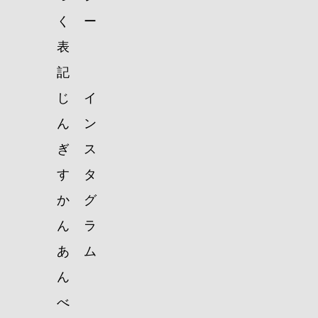
く
ー
表
記
じ
イ
ん
ン
ぎ
ス
す
タ
か
グ
ん
ラ
あ
ム
ん
べ