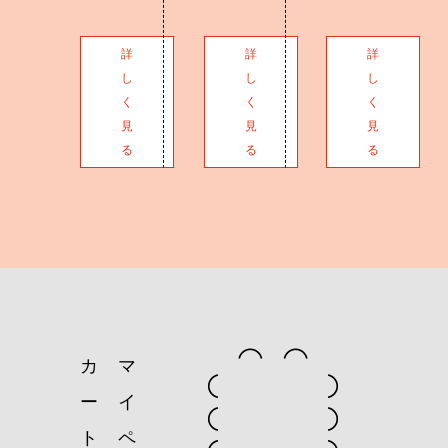
詳
詳
詳
し
し
し
く
く
く
見
見
見
る
る
る
カ
マ
ー
イ
ト
ペ