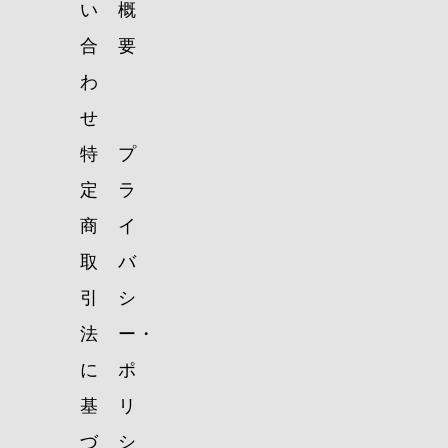
い
概
合
要
わ
せ
特
プ
定
ラ
商
イ
取
バ
引
シ
法
ー・
に
ポ
基
リ
づ
シ