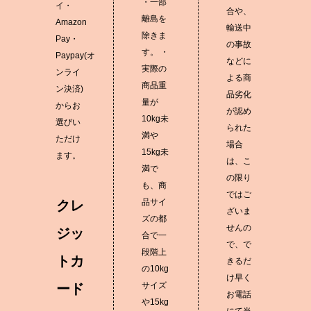
・一部
イ・
合や、
離島を
Amazon
輸送中
除きま
Pay・
の事故
す。 ・
Paypay(オ
などに
実際の
ンライ
よる商
商品重
ン決済)
品劣化
量が
からお
が認め
10kg未
選びい
られた
満や
ただけ
場合
15kg未
ます。
は、こ
満で
の限り
も、商
ではご
品サイ
クレ
ざいま
ズの都
せんの
ジッ
合で一
で、で
段階上
トカ
きるだ
の10kg
け早く
サイズ
ード
お電話
や15kg