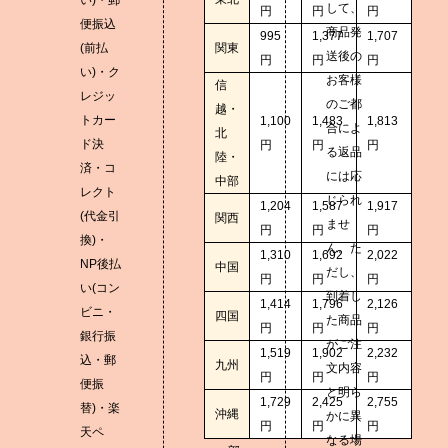
い)・郵
して、
円
円
円
便振込
商品発
995
1,377
1,707
(前払
関東
送後の
円
円
円
い)・ク
お客様
信
レジッ
のご都
越・
トカー
1,100
1,483
1,813
合によ
北
ド決
円
円
円
る返品
陸・
済・コ
には応
中部
レクト
じられ
1,204
1,587
1,917
(代金引
関西
ませ
円
円
円
換)・
ん。た
1,310
1,692
2,022
NP後払
中国
だし、
円
円
円
い(コン
到着し
1,414
1,796
2,126
ビニ・
四国
た商品
円
円
円
銀行振
がご注
1,519
1,902
2,232
込・郵
九州
文内容
円
円
円
便振
と明ら
1,729
2,425
2,755
替)・楽
沖縄
かに異
円
円
円
天ペ
なる場