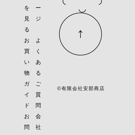
を
ー
見
ジ
る
お
よ
買
く
い
あ
物
る
ガ
ご
©有限会社安部商店
イ
質
ド
問
お
会
問
社