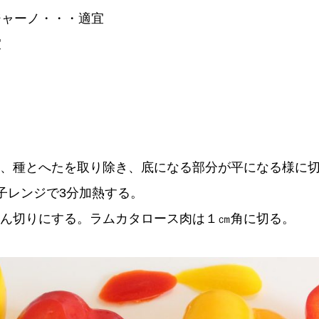
ジャーノ・・・適宜
宜
、種とへたを取り除き、底になる部分が平になる様に
電子レンジで3分加熱する。
ん切りにする。ラムカタロース肉は１㎝角に切る。