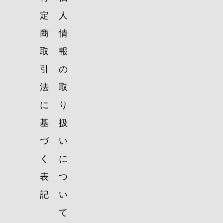
定
人
商
情
取
報
引
の
法
取
に
り
基
扱
づ
い
く
に
表
つ
記
い
て