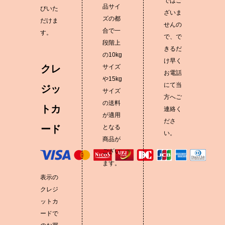
ではご
品サイ
びいた
ざいま
ズの都
だけま
せんの
合で一
す。
で、で
段階上
きるだ
の10kg
け早く
クレ
サイズ
お電話
や15kg
にて当
ジッ
サイズ
方へご
の送料
トカ
連絡く
が適用
ださ
ード
となる
い。
商品が
ござい
ます。
表示の
クレジ
ットカ
ードで