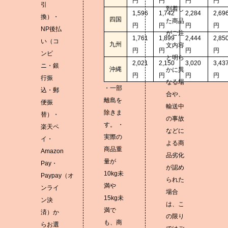
円
円
円
円
引
到着し
1,596
1,742
2,284
2,69
換）・
四国
た商品
円
円
円
円
NP後払
がご注
1,761
1,899
2,444
2,85
い（コ
九州
文内容
円
円
円
円
ンビ
と明ら
2,021
2,150
3,020
3,43
ニ・銀
沖縄
かに異
円
円
円
円
行振
なる場
・一部
込・郵
合や、
離島を
便振
輸送中
除きま
替）・
の事故
す。 ・
楽天ペ
などに
実際の
イ・
よる商
商品重
Amazon
品劣化
量が
Pay・
が認め
10kg未
Paypay（オ
られた
満や
ンライ
場合
15kg未
ン決
は、こ
満で
済）か
の限り
も、商
らお選