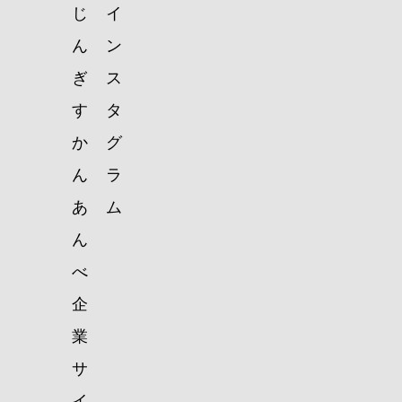
じ
イ
ん
ン
ぎ
ス
す
タ
か
グ
ん
ラ
あ
ム
ん
べ
企
業
サ
イ