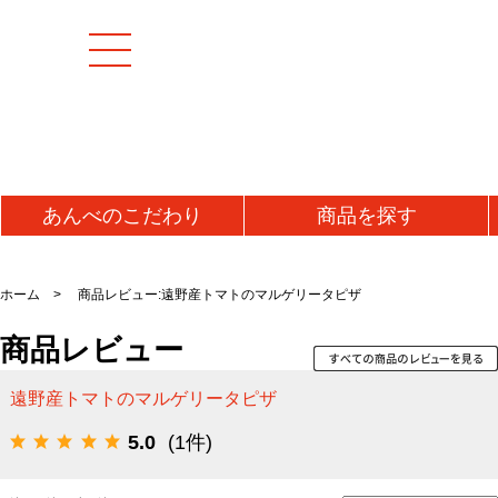
あんべの
こだわり
商品を
探す
[特集商品]
成羊(マトン)肉
加工
ホーム
商品レビュー:遠野産トマトのマルゲリータピザ
マトンモモ肉(解凍)
うま
[お値打ち品]
商品レビュー
マトンロース肉(チルド)
ジン
初回お試し
マトンロース肉(解凍)
味噌
遠野産トマトのマルゲリータピザ
タレ
送料無料・送料込み
牛肉
5.0
(1件)
ラム
牛タン
ラム
仔羊(ラム)肉