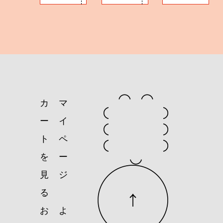
カ
マ
ー
イ
ト
ペ
を
ー
見
ジ
る
お
よ