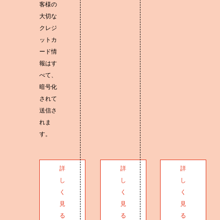
客様の
大切な
クレジ
ットカ
ード情
報はす
べて、
暗号化
されて
送信さ
れま
す。
詳
詳
詳
し
し
し
く
く
く
見
見
見
る
る
る