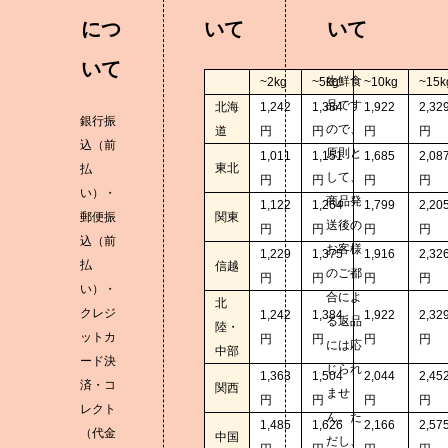
につ
いて
いて
いて
生鮮食
~2kg
~5kg
~10kg
~15k
品です
北海
1,242
1,384
1,922
2,32
銀行振
ので、
道
円
円
円
円
込（前
原則と
1,011
1,151
1,685
2,08
東北
払
して、
円
円
円
円
い）・
商品発
1,122
1,264
1,799
2,20
郵便振
関東
送後の
円
円
円
円
込（前
お客様
1,229
1,375
1,916
2,32
払
信越
のご都
円
円
円
円
い）・
合によ
北
クレジ
1,242
1,384
1,922
2,32
る返品
陸・
ットカ
円
円
円
円
には応
中部
ード決
じられ
1,363
1,504
2,044
2,45
済・コ
関西
ませ
円
円
円
円
レクト
ん。た
1,485
1,626
2,166
2,57
（代金
中国
だし、