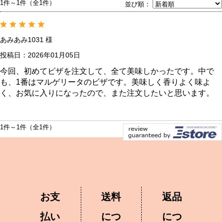
ラム
1件～1件（全1件）
並び順：
ラムモモ肉
豚肉
やみ
ラムカタ肉
豚ホルモン
ジン
ラムカタロース肉
あみあみ1031 様
アロ
ラム特選ロース肉
手前
投稿日：2026年01月05日
ラムチョップ
今回、初めてビザを注文して、全て美味しかったです。中で
ラムスペアリブ
セッ
も、1番はマルゲリータのビザです。美味しく香りよく味よ
ラムショートロイン
ジン
く、お気に入りになったので、また注文したいと思います。
ラムテンダーロイン
ジン
ラムTボーンステーキ
火鍋
1件～1件（全1件）
地ビ
お支
送料
返品
払い
につ
につ