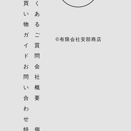
買
く
い
あ
物
る
ガ
ご
©有限会社安部商店
イ
質
ド
問
お
会
問
社
い
概
合
要
わ
せ
特
個