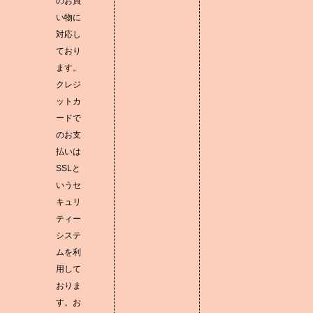
のお買
い物に
対応し
ており
ます。
クレジ
ットカ
ードで
のお支
払いは
SSLと
いうセ
キュリ
ティー
システ
ムを利
用して
おりま
す。お